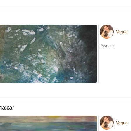
Vogue
Картины
лажа"
Vogue