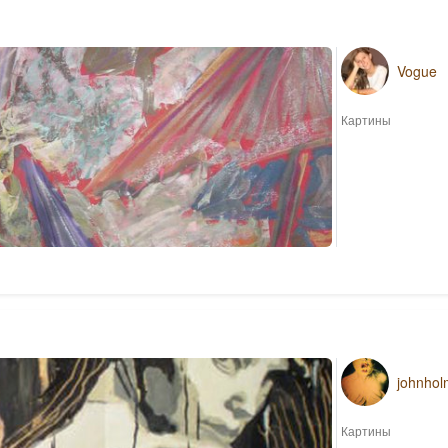
Vogue
Картины
johnhol
Картины