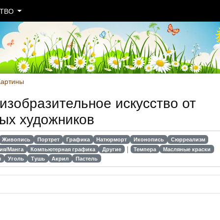
СТВО
Картины
изобразительное искусство от
ых художников
Живопись
Портрет
Графика
Натюрморт
Иконопись
Сюрреализм
|
ия/Манга
Компьютерная графика
Другие
Темпера
Масляные краски
ш
Уголь
Тушь
Акрил
Пастель