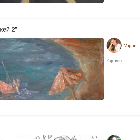
кей 2"
Vogue
Картины