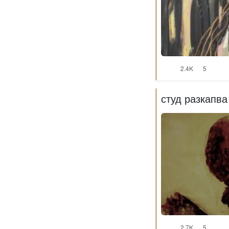
2.4K
5
студ разкапва 
2.7K
5