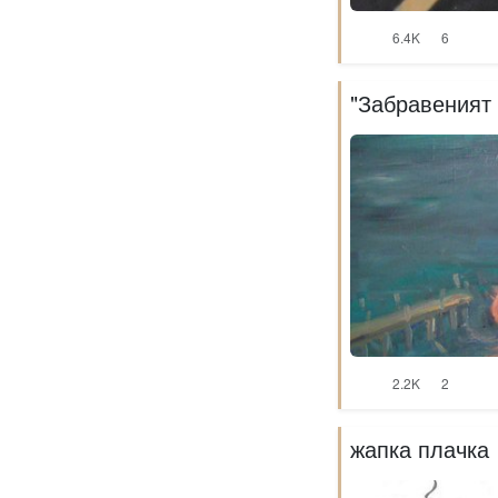
6.4K
6
"Забравеният 
2.2K
2
жапка плачка