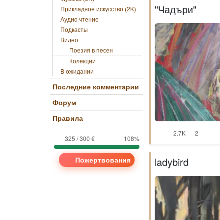
"Чадъри"
Прикладное искусство (2K)
Аудио чтение
Подкасты
Видео
Поезия в песен
Колекции
В ожидании
Последние комментарии
Форум
Правила
2.7K
2
325 / 300 €
108%
Пожертвования
ladybird