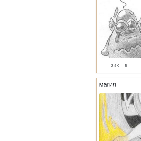
3.4K
5
магия