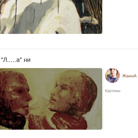
"Л.....а" ни
ЖаннА
Картины