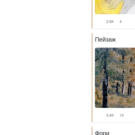
2.6K
4
Пейзаж
3.4K
10
Фори