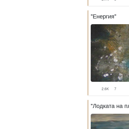
"Енергия"
2.6K
7
"Лодката на п