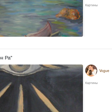
Картины
н Ра"
Vogue
Картины