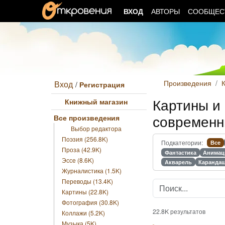
ВХОД
АВТОРЫ
СООБЩЕ
Произведения
Вход
/
Регистрация
Картины и 
Книжный магазин
современн
Все произведения
Выбор редактора
Поэзия (256.8K)
Подкатегории:
Все
Проза (42.9K)
Фантастика
Анимац
Эссе (8.6K)
Акварель
Каранда
Журналистика (1.5K)
Переводы (13.4K)
Картины (22.8K)
Фотография (30.8K)
22.8K результатов
Коллажи (5.2K)
Музыка (5K)