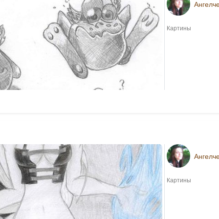
Ангелч
Картины
Ангелч
Картины