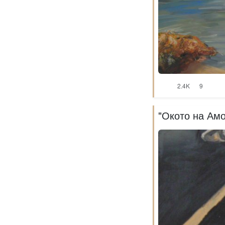
2.4K
9
"Окото на Амо