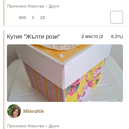
Приложни Изкуства
»
Други
609
8
23
Кутия "Жълти рози"
2
място (
2
6.3%
)
MilenaNik
Приложни Изкуства
»
Други