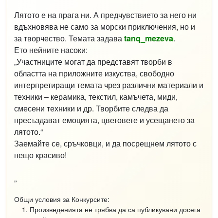
Лятото е на прага ни. А предчувствието за него ни
вдъхновява не само за морски приключения, но и
за творчество. Темата задава
tanq_mezeva
.
Ето нейните насоки:
„Участниците могат да представят творби в
областта на приложните изкуства, свободно
интерпретиращи темата чрез различни материали и
техники – керамика, текстил, камъчета, миди,
смесени техники и др. Творбите следва да
пресъздават емоцията, цветовете и усещането за
лятото.“
Заемайте се, сръчковци, и да посрещнем лятото с
нещо красиво!
„
Общи условия за Конкурсите:
Произведенията не трябва да са публикувани досега