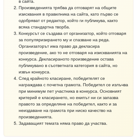
в сайта.
Произведенията трябва да отговарят на общите
изисквания в правилника на сайта, като първо се
одобряват от редактор, който ги публикува, както
всяка стандартна творба.
Конкурсът се създава от организатор, който отговаря
за популяризирането му и спазване на реда.
Организаторът има право да декласира
произведение, ако то не отговаря на изискванията на
конкурса. Декласираното произведение остава
публикувано в съответната категория в сайта, но
извън конкурса.
След крайното класиране, победителят се
награждава с почетна грамота. Победител се излъчва
при минимум пет участника в конкурса. Основният
критерий е класирането, но екипът ни си запазва
правото за определяне на победител, както и за
неиздаване на грамота при ниско качество на
произведенията.
Задаващият темата няма право да участва.