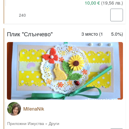
10,00 €
(19,56 лв.)
240
Плик "Слънчево"
3
място (
1
5.0%
)
MilenaNik
Приложни Изкуства
»
Други