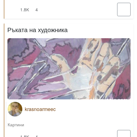
1.8K
4
Ръката на художника
krasnoarmeec
Картини
1.8K
4