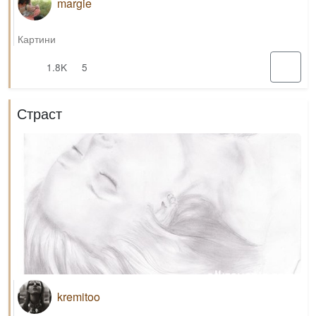
margie
Картини
1.8K
5
Страст
kremitoo