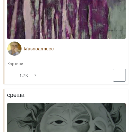
krasnoarmeec
Картини
1.7K
7
среща