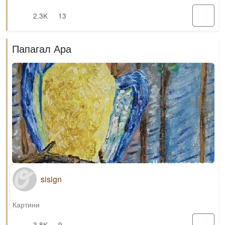
2.3K
13
Папагал Ара
sisign
Картини
3.8K
9