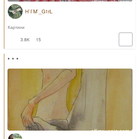
H`I`M`_G1rL
Картини
3.8K
15
* * *