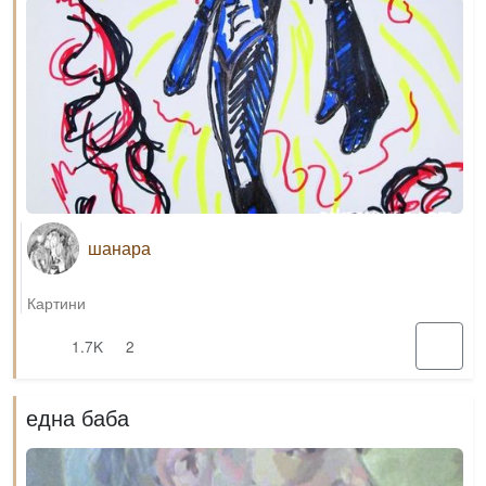
шанара
Картини
1.7K
2
една баба