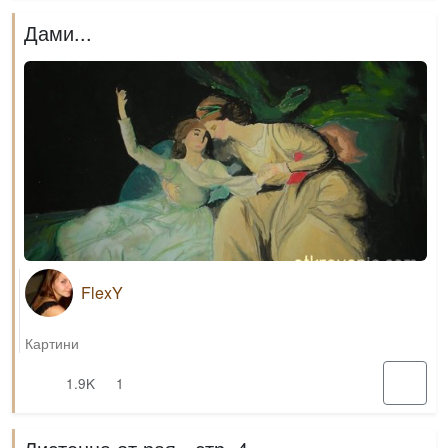
Дами...
FlexY
Картини
1.9K
1