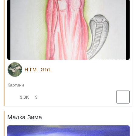
H`I`M`_G1rL
Картини
3.3K
9
Малка Зима