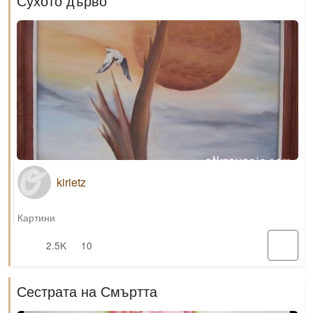
Сухото дърво
kirietz
Картини
2.5K
10
Сестрата на Смъртта