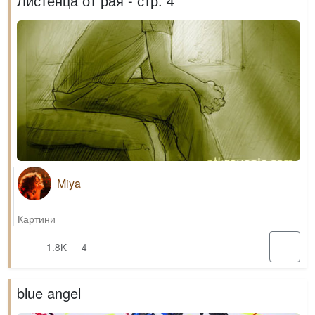
Листенца от рая - стр. 4
Miya
Картини
1.8K
4
blue angel