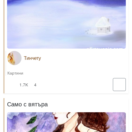
Тинчету
Картини
1.7K
4
Само с вятъра