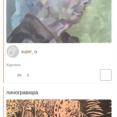
super_ry
Картини
2K
2
линогравюра