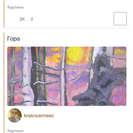
Картини
2K
2
Гора
krasnoarmeec
Картини