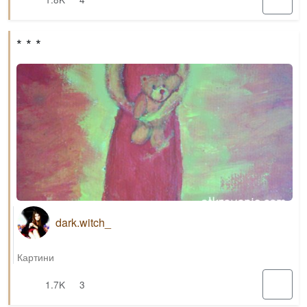
* * *
dark.witch_
Картини
1.7K
3