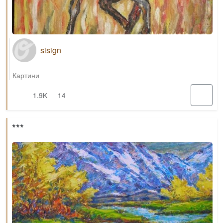
sisign
Картини
1.9K
14
***