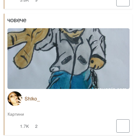
човече
Shiko_
Картини
1.7K
2