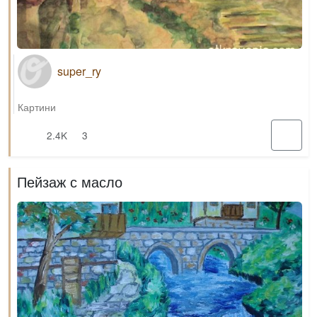
super_ry
Картини
2.4K
3
Пейзаж с масло