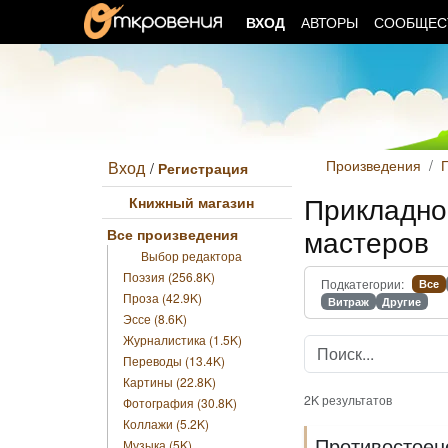
ВХОД
АВТОРЫ
СООБЩЕ
Произведения
П
Вход
/
Регистрация
Прикладно
Книжный магазин
мастеров
Все произведения
Выбор редактора
Поэзия (256.8K)
Подкатегории:
Все
Проза (42.9K)
Витраж
Другие
Эссе (8.6K)
Журналистика (1.5K)
Переводы (13.4K)
Картины (22.8K)
2K результатов
Фотография (30.8K)
Коллажи (5.2K)
Противостоен
Музыка (5K)