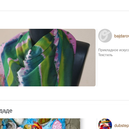
bajdaro
Прикладное искус
Текстиль
 даде
dubstep