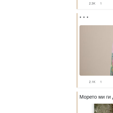
2.3K
1
* * *
2.1K
1
Морето ми ги