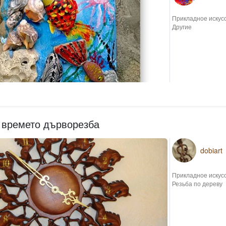
Прикладное искус
Другие
 времето дърворезба
dobiart
Прикладное искус
Резьба по дереву