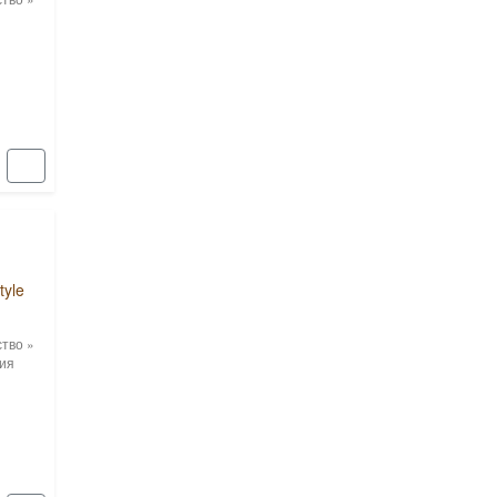
tyle
ство
»
ия