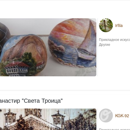
irfila
Прикладное искус
Другие
анастир "Света Троица"
KGK-92
Прикладное искус