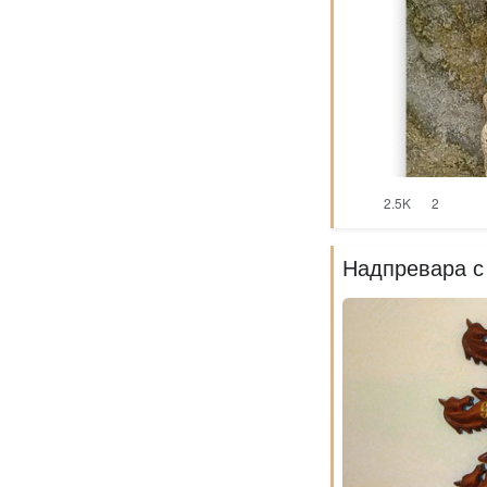
2.5K
2
Надпревара с