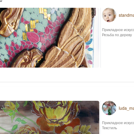
standm
Прикладное искус
Резьба по дереву
luda_m
Прикладное искус
Текстиль