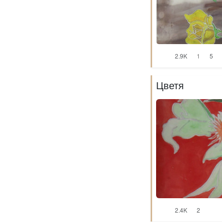
2.9K
1
5
Цветя
2.4K
2