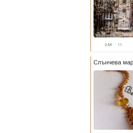
2.6K
11
Слънчева мар