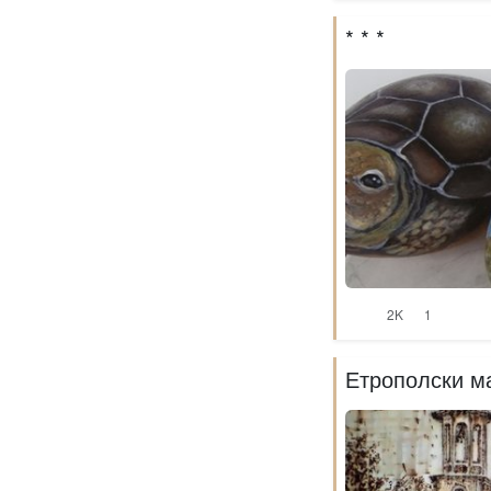
* * *
2K
1
Етрополски м