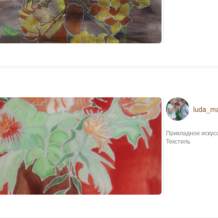
luda_m
Прикладное искус
Текстиль