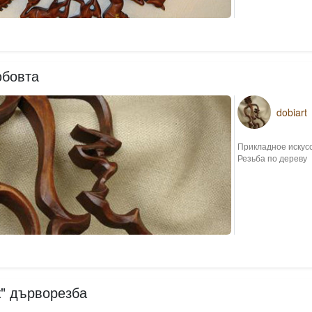
юбовта
dobiart
Прикладное искус
Резьба по дереву
ж" дърворезба