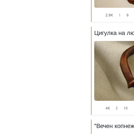
2.9K
1
9
Цигулка на л
4K
2
10
"Вечен копне