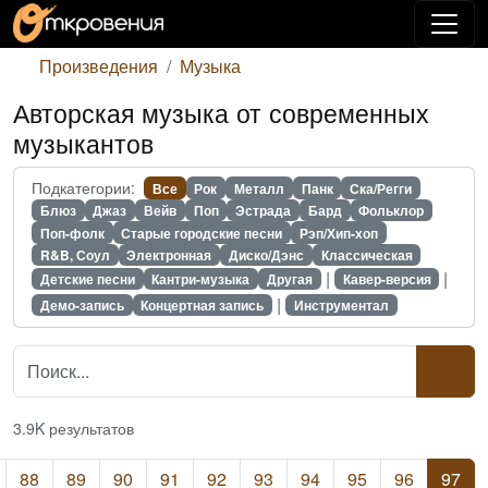
Произведения
Музыка
Авторская музыка от современных
музыкантов
Подкатегории:
Все
Рок
Металл
Панк
Ска/Регги
Блюз
Джаз
Вейв
Поп
Эстрада
Бард
Фольклор
Поп-фолк
Старые городские песни
Рэп/Хип-хоп
R&B, Соул
Электронная
Диско/Дэнс
Классическая
|
|
Детские песни
Кантри-музыка
Другая
Кавер-версия
|
Демо-запись
Концертная запись
Инструментал
3.9K результатов
(cu
88
89
90
91
92
93
94
95
96
97