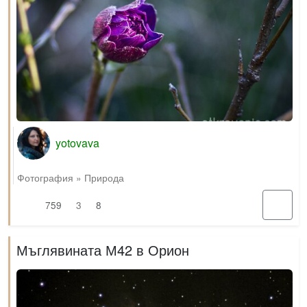
yotovava
Фотография
»
Природа
759
3
8
Мъглявината М42 в Орион