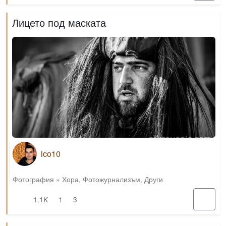
Лицето под маската
ico10
Фотография
»
Хора
,
Фотожурнализъм
,
Други
1.1K
1
3