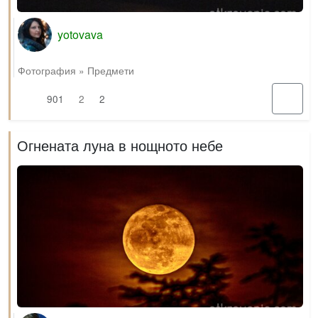
yotovava
Фотография
»
Предмети
901
2
2
Огнената луна в нощното небе