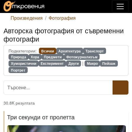
Произведения
Фотография
Авторска фотография от съвременни
фотографи
Подкатегории:
Всички
Архитектура
Транспорт
Природа
Хора
Предмети
Фотожурнализъм
|
Хумористични
Експеримент
Други
Макро
Пейзаж
Портрет
30.8K резултата
Три секунди от пролетта