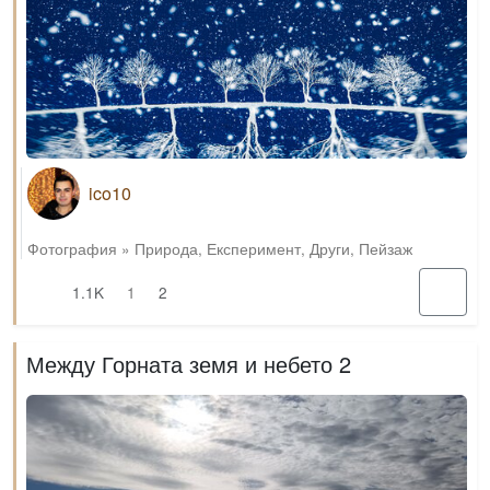
ico10
Фотография
»
Природа
,
Експеримент
,
Други
,
Пейзаж
1.1K
1
2
Между Горната земя и небето 2