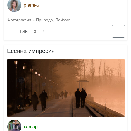
plami-6
Фотография
»
Природа
,
Пейзаж
1.4K
3
4
Есенна импресия
xamap