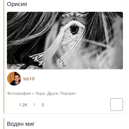
Орисия
ico10
Фотография
»
Хора
,
Други
,
Портрет
1.2K
1
2
Воден миг