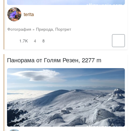
terita
Фотография
»
Природа
,
Портрет
1.7K
4
8
Панорама от Голям Резен, 2277 m