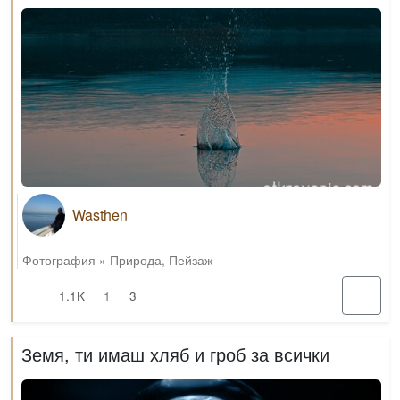
Wasthen
Фотография
»
Природа
,
Пейзаж
1.1K
1
3
Земя, ти имаш хляб и гроб за всички