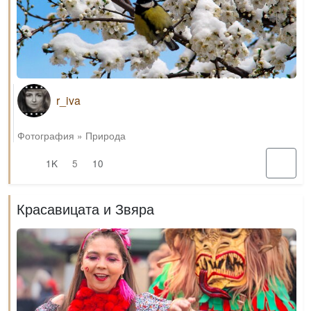
r_iva
Фотография
»
Природа
1K
5
10
Красавицата и Звяра