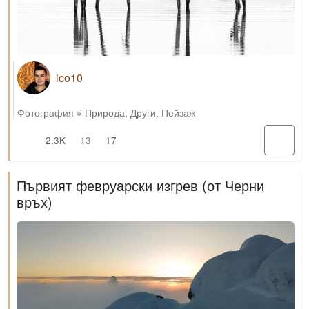
ico10
Фотография
»
Природа
,
Други
,
Пейзаж
2.3K
13
17
Първият февруарски изгрев (от Черни
връх)