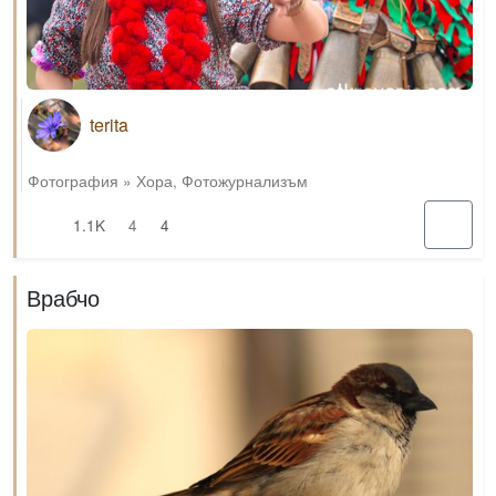
terita
Фотография
»
Хора
,
Фотожурнализъм
1.1K
4
4
Врабчо