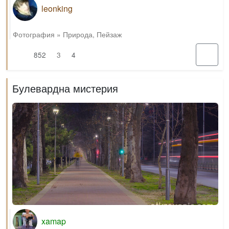
leonking
Фотография
»
Природа
,
Пейзаж
852
3
4
Булевардна мистерия
xamap