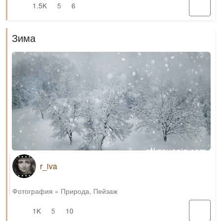
1.5K
5
6
Зима
r_iva
Фотография
»
Природа
,
Пейзаж
1K
5
10