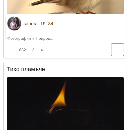
sandra_19_84
Фотография
»
Природа
862
3
4
Тихо пламъче