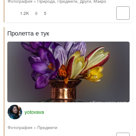
Фотография
»
Природа
,
Предмети
,
Други
,
Макро
1.2K
6
5
Пролетта е тук
yotovava
Фотография
»
Предмети