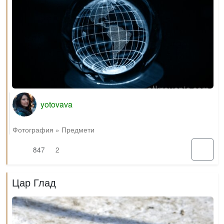
yotovava
Фотография
»
Предмети
847
2
Цар Глад