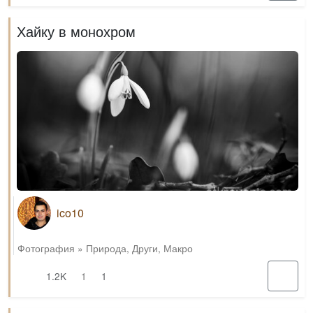
Хайку в монохром
ico10
Фотография
»
Природа
,
Други
,
Макро
1.2K
1
1