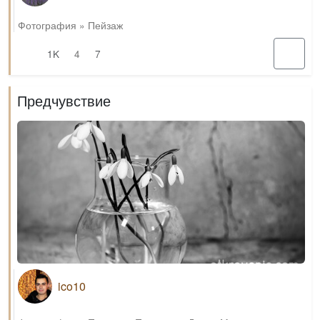
Фотография
»
Пейзаж
1K
4
7
Предчувствие
ico10