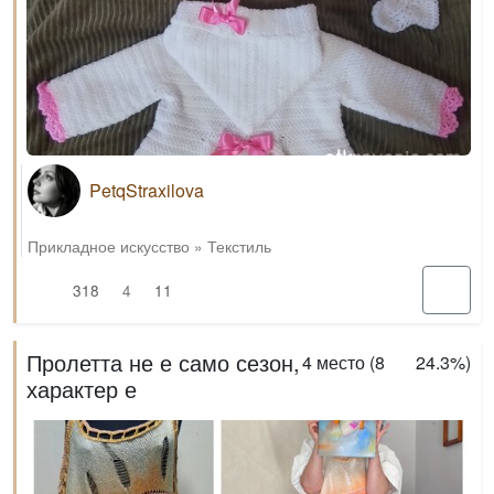
PetqStraxilova
Прикладное искусство
»
Текстиль
318
4
11
Пролетта не е само сезон,
4
место (
8
24.3%
)
характер е