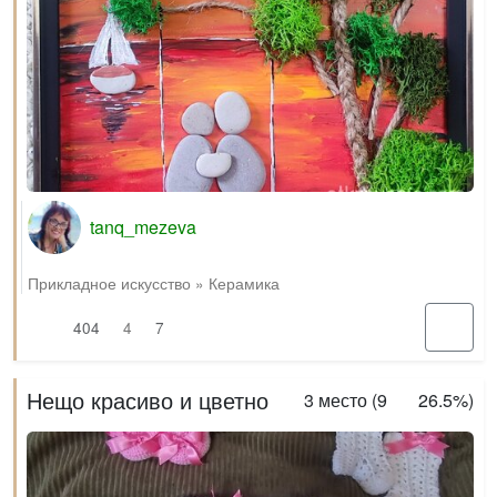
tanq_mezeva
Прикладное искусство
»
Керамика
404
4
7
Нещо красиво и цветно
3
место (
9
26.5%
)