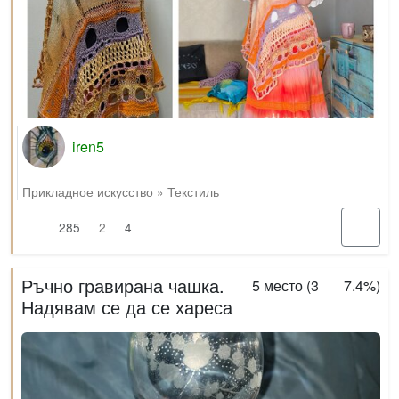
iren5
Прикладное искусство
»
Текстиль
285
2
4
Ръчно гравирана чашка.
5
место (
3
7.4%
)
Надявам се да се хареса