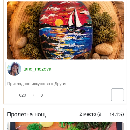
tanq_mezeva
Прикладное искусство
»
Другие
620
7
8
Пролетна нощ
2
место (
9
14.1%
)