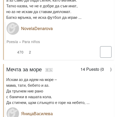
Татко казва, че не е добре да съм инат,
но аз не искам да ставам дипломат.
Батко мрънка, не иска футбол да играе ...
NovelaDenarova
Poesía
»
Para niños
470
2
Мечта за море
14
Puesto (
0
)
🇧🇬
Искам аз да идем на море –
мама, тати, бебето и аз.
Да тръгнем ние рано
с банички в нашата кола.
Да стигнем, щом слънцето е горе на небето, ...
ЯницаВасилева