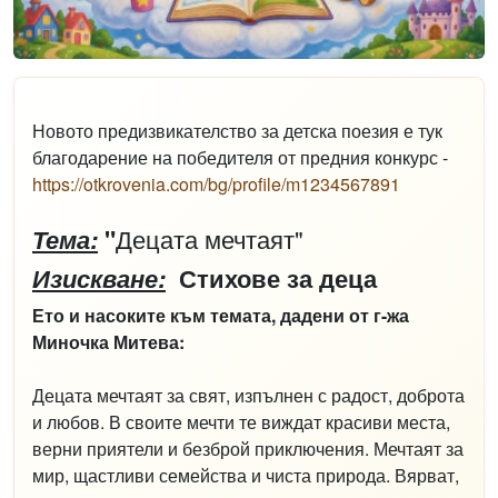
Новото предизвикателство за детска поезия е тук
благодарение на победителя от предния конкурс -
https://otkrovenia.com/bg/profile/m1234567891
Децата мечтаят"
Тема:
"
Изискване:
Стихове за деца
Ето и насоките към темата, дадени от г-жа
Миночка Митева:
Децата мечтаят за свят, изпълнен с радост, доброта
и любов. В своите мечти те виждат красиви места,
верни приятели и безброй приключения. Мечтаят за
мир, щастливи семейства и чиста природа. Вярват,