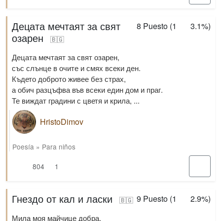
Децата мечтаят за свят
8
Puesto (
1
3.1%
)
озарен
🇧🇬
Децата мечтаят за свят озарен,
със слънце в очите и смях всеки ден.
Където доброто живее без страх,
а обич разцъфва във всеки един дом и праг.
Те виждат градини с цветя и крила, ...
HristoDimov
Poesía
»
Para niños
804
1
Гнездо от кал и ласки
9
Puesto (
1
2.9%
)
🇧🇬
Мила моя майчице добра,