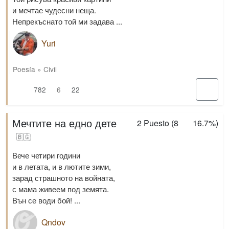
и мечтае чудесни неща.
Непрекъснато той ми задава ...
Yuri
Poesía
»
Civil
782
6
22
Мечтите на едно дете
2
Puesto (
8
16.7%
)
🇧🇬
Вече четири години
и в летата, и в лютите зими,
зарад страшното на войната,
с мама живеем под земята.
Вън се води бой! ...
Qndov