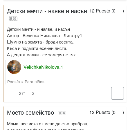
Детски мечти - наяве и насън
12
Puesto (
0
)
🇧🇬
Детски мечти - и наяве, и насън
Автор - Величка Николова - Литатру1
Шумно на земята - броди есента.
Къса и подмята есенни листа.
А децата малки - се замерят с тях... ...
VelichkaNikolova.1
Poesía
»
Para niños
271
2
Моето семейство
13
Puesto (
0
)
🇧🇬
Мама, все иска от мене да съм прибран,
а аз само да бъда силен, като великан.