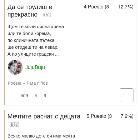
Да се трудиш е
4
Puesto (
8
12.7%
)
прекрасно
🇧🇬
Щом те мъчи силна хрема
или те боли корема,
по клиничната пътека,
ще отидеш ти на лекар.
А по улиците градски ...
JujuBuju
Poesía
»
Para niños
509
5
9
Мечтите раснат с децата
5
Puesto (
3
7.2%
)
🇧🇬
Всяко малко дете си има мечта