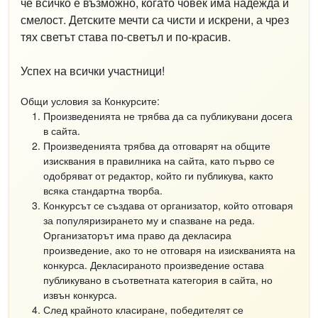
че всичко е възможно, когато човек има надежда и
смелост. Детските мечти са чисти и искрени, а чрез
тях светът става по-светъл и по-красив.
Успех на всички участници!
Общи условия за Конкурсите:
Произведенията не трябва да са публикувани досега
в сайта.
Произведенията трябва да отговарят на общите
изисквания в правилника на сайта, като първо се
одобряват от редактор, който ги публикува, както
всяка стандартна творба.
Конкурсът се създава от организатор, който отговаря
за популяризирането му и спазване на реда.
Организаторът има право да декласира
произведение, ако то не отговаря на изискванията на
конкурса. Декласираното произведение остава
публикувано в съответната категория в сайта, но
извън конкурса.
След крайното класиране, победителят се