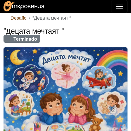
Desafio
”Децата мечтаят “
”Децата мечтаят “
Terminado