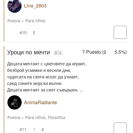
Lina_2803
Poesía
»
Para niños
410
2
Уроци по мечти
7
Puesto (
2
5.5%
)
🇧🇬
Децата мечтаят с цветовете да играят,
безброй усмивки и весели дни,
чудесата на света искат да узнаят,
сред сините морски вълни.
Децата мечтаят за свят съвършен, ...
AnimaRadiante
Poesía
»
Para niños
,
Filosófica
411
1
4