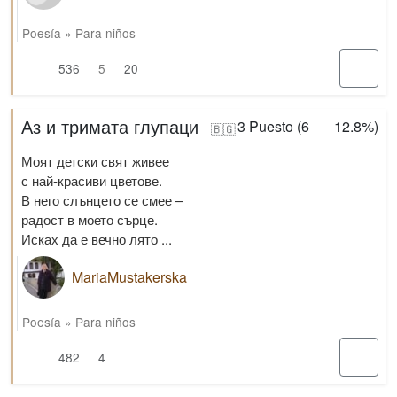
Poesía
»
Para niños
536
5
20
Аз и тримата глупаци
3
Puesto (
6
12.8%
)
🇧🇬
Моят детски свят живее
с най-красиви цветове.
В него слънцето се смее –
радост в моето сърце.
Исках да е вечно лято ...
MariaMustakerska
Poesía
»
Para niños
482
4