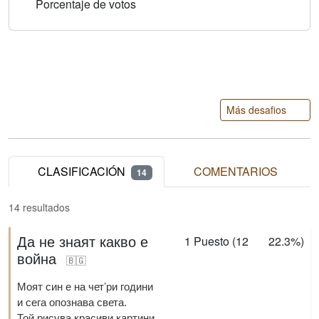
Porcentaje de votos
Más desafios
CLASIFICACIÓN
COMENTARIOS
14
14 resultados
Да не знаят какво е
1
Puesto (
12
22.3%
)
война
🇧🇬
Моят син е на четʼри години
и сега опознава света.
Той рисува красиви картини