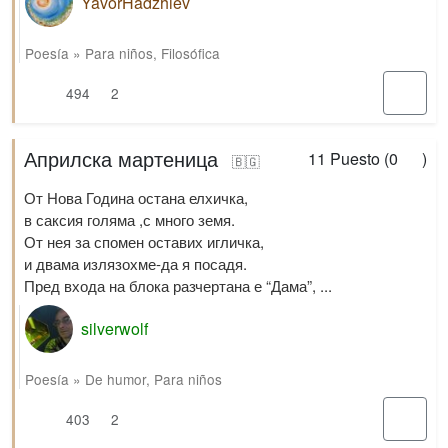
YavorHadzhiev
Poesía
»
Para niños
,
Filosófica
494
2
Априлска мартеница
11
Puesto (
0
)
🇧🇬
От Нова Година остана елхичка,
в саксия голяма ,с много земя.
От нея за спомен оставих игличка,
и двама излязохме-да я посадя.
Пред входа на блока разчертана е “Дама”, ...
silverwolf
Poesía
»
De humor
,
Para niños
403
2