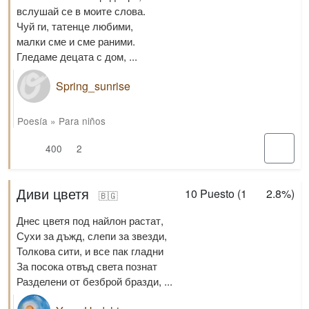
вслушай се в моите слова.
Чуй ги, татенце любими,
малки сме и сме раними.
Гледаме децата с дом, ...
Spring_sunrise
Poesía
»
Para niños
400
2
Диви цветя
10
Puesto (
1
2.8%
)
🇧🇬
Днес цветя под найлон растат,
Сухи за дъжд, слепи за звезди,
Толкова сити, и все пак гладни
За посока отвъд света познат
Разделени от безброй бразди, ...