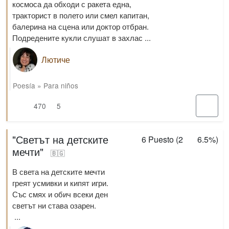
космоса да обходи с ракета една,
тракторист в полето или смел капитан,
балерина на сцена или доктор отбран.
Подредените кукли слушат в захлас ...
Лютиче
Poesía
»
Para niños
470
5
"Светът на детските
6
Puesto (
2
6.5%
)
мечти"
🇧🇬
В света на детските мечти
греят усмивки и кипят игри.
Със смях и обич всеки ден
светът ни става озарен.
​ ...