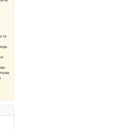
о се
реда.
но
чва
апазва
а