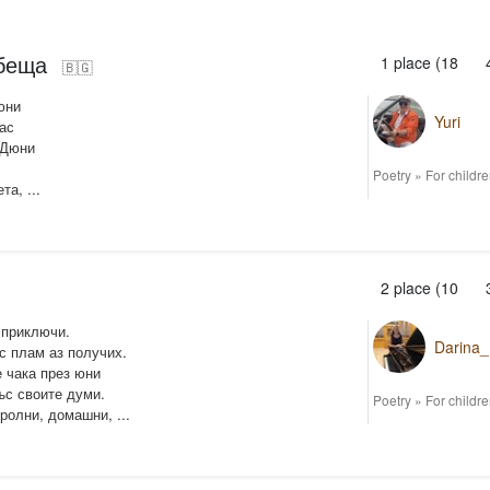
обеща
1
place (
18
🇧🇬
юни
Yuri
ас
 Дюни
Poetry
»
For childr
а, ...
2
place (
10
 приключи.
Darina_
с плам аз получих.
 чака през юни
ъс своите думи.
Poetry
»
For childr
ролни, домашни, ...