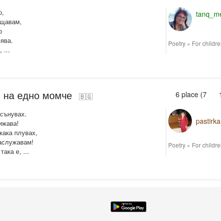
о,
tanq_m
ощавам,
о
ява.
Poetry
»
For childr
 ...
и на едно момче
6
place (
7
🇧🇬
 сънувах.
pastirk
ижава!
кака плувах,
заслужавам!
Poetry
»
For childr
ака е, ...