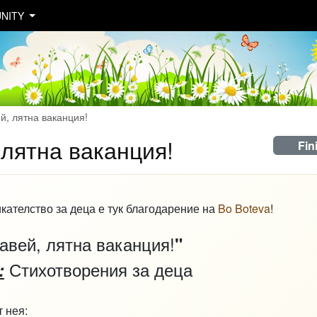
NITY
й, лятна ваканция!
 лятна ваканция!
Fin
кателство за деца е тук благодарение на
Bo Boteva
!
авей, лятна ваканция!
"
Стихотворения за деца
:
т нея: