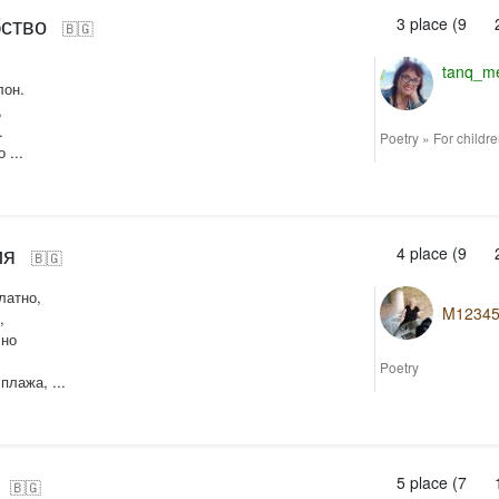
ство
3
place (
9
🇧🇬
tanq_m
лон.
,
.
Poetry
»
For childr
 ...
ия
4
place (
9
🇧🇬
латно,
M12345
,
сно
Poetry
плажа, ...
5
place (
7
🇧🇬