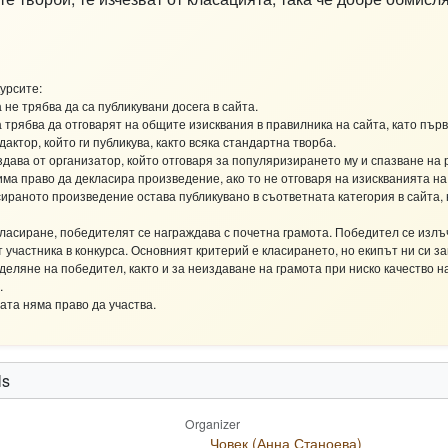
урсите:
не трябва да са публикувани досега в сайта.
трябва да отговарят на общите изисквания в правилника на сайта, като първ
актор, който ги публикува, както всяка стандартна творба.
здава от организатор, който отговаря за популяризирането му и спазване на 
ма право да декласира произведение, ако то не отговаря на изискванията на
сираното произведение остава публикувано в съответната категория в сайта, 
ласиране, победителят се награждава с почетна грамота. Победител се излъ
 участника в конкурса. Основният критерий е класирането, но екипът ни си з
деляне на победител, както и за неиздаване на грамота при ниско качество н
.
та няма право да участва.
ls
Organizer
Човек (Анна Станоева)