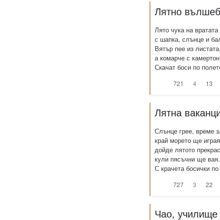
Лятно вълшеб
Лято чука на вратата
с шапка, слънце и ба
Вятър пее из листата
а комарче с камертон
Скачат боси по полето
721
4
13
Лятна ваканц
Слънце грее, време з
край морето ще играя
дойде лятото прекра
кули пясъчни ще вая.
С крачета босички по 
727
3
22
Чао, училище