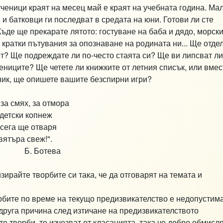
ченици краят на месец май е краят на учебната година. Ма
 и батковци ги последват в средата на юни. Готови ли сте
Къде ще прекарате лятото: гостуване на баба и дядо, морск
 кратки пътувания за опознаване на родината ни... Ще отде
рт? Ще подреждате ли по-често стаята си? Ще ви липсват ли
ениците? Ще четете ли книжките от летния списък, или вмес
ник, ще опишете вашите безспирни игри?
 за смях, за отмора
 детски копнеж
сега ще отваря
вятъра свеж!".
отева
зирайте творбите си така, че да отговарят на темата и
рбите по време на текущо предизвикателство е недопустима
 друга причина след изтичане на предизвикателството
е творби, те изчезват от класацията, така че добре обмисл