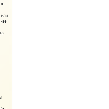
лко
и или
лите
то
!
яйте