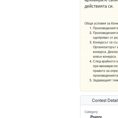
действията си.
Общи условия за Конк
Произведенията 
Произведенията 
одобряват от ред
Конкурсът се съ
Организаторът и
конкурса. Декла
извън конкурса.
След крайното к
при минимум пет
правото за опре
произведенията
Задаващият тема
Contest Detai
Category
Poetry