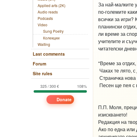
За най-малките у
Applied arts (2K)
по-големите каки
Audio reads
Podcasts
всички за игри? 
Video
планински отдих,
Sung Poetry
ли време за спо
Колекции
учителите и съуч
Waiting
читателски днев
Last comments
"Време за отдих,
Forum
Чаках те лято, с
Site rules
Страничка нова 
Песен ще пея с 
325 / 300 €
108%
Б. Б
Donate
П.П. Моля, преци
изискването!
Редакция на тво
Ако по една или
архивирате своит