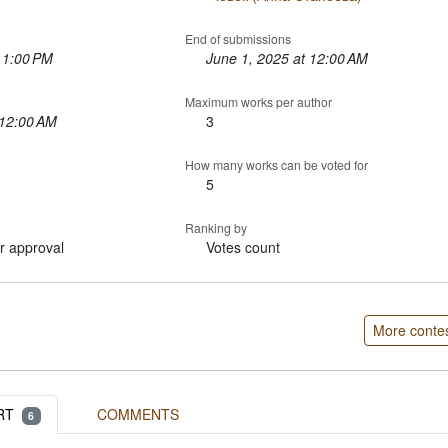
End of submissions
 1:00 PM
June 1, 2025 at 12:00 AM
Maximum works per author
 12:00 AM
3
How many works can be voted for
5
Ranking by
r approval
Votes count
More conte
RT
COMMENTS
6