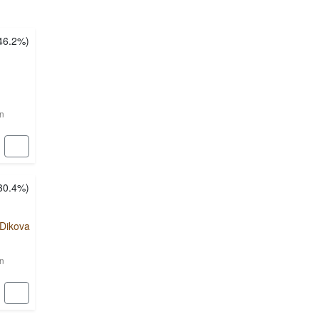
46.2%
)
en
30.4%
)
Dikova
en