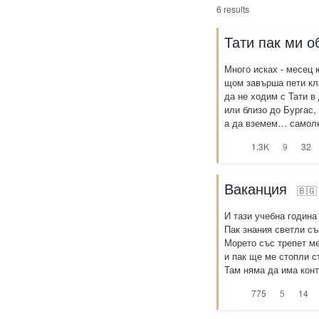
6 results
Тати пак ми 
Много исках - месец 
щом завърша пети кл
да не ходим с Тати в
или близо до Бургас,
а да вземем… самолет
1.3K
9
32
Ваканция
🇧🇬
И тази учебна година
Пак знания светли съ
Морето със трепет ме
и пак ще ме стопли с
Там няма да има конт
775
5
14