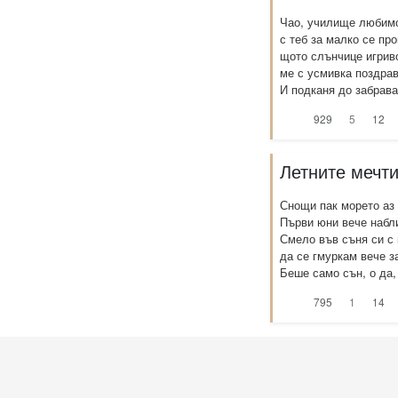
Чао, училище любим
с теб за малко се пр
щото слънчице игрив
ме с усмивка поздрав
И подканя до забрава,
929
5
12
Летните мечт
Снощи пак морето аз
Първи юни вече набл
Смело във съня си с 
да се гмуркам вече 
Беше само сън, о да, т
795
1
14