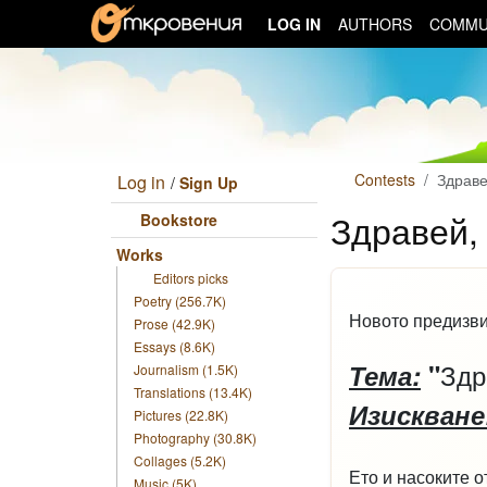
LOG IN
AUTHORS
COMMU
Contests
Здраве
Log in
/
Sign Up
Здравей,
Bookstore
Works
Editors picks
Poetry (256.7K)
Новото предизви
Prose (42.9K)
Essays (8.6K)
Здр
Тема:
"
Journalism (1.5K)
Translations (13.4K)
Изискване
Pictures (22.8K)
Photography (30.8K)
Collages (5.2K)
Ето и насоките о
Music (5K)