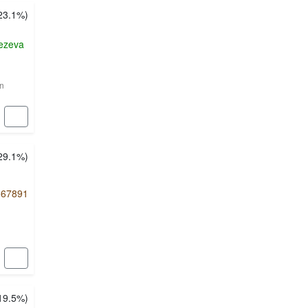
23.1%
)
ezeva
en
29.1%
)
67891
19.5%
)