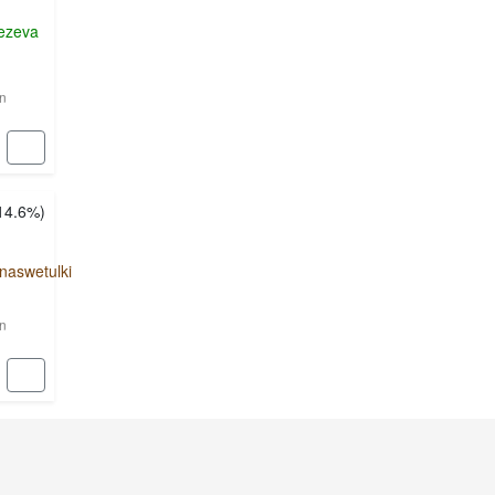
ezeva
en
14.6%
)
anaswetulki
en