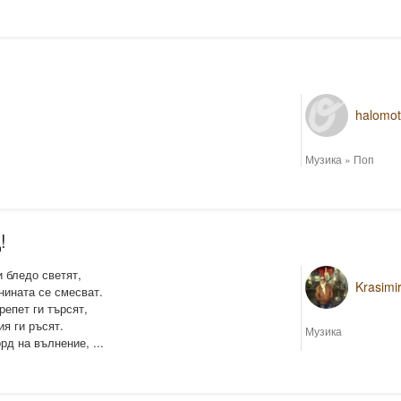
halomo
Музика
»
Поп
!
и бледо светят,
Krasimi
нината се смесват.
репет ги търсят,
ия ги ръсят.
Музика
рд на вълнение, ...