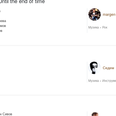
Until the end of time
в
margen
чева
умов
Музика
»
Рок
ев
Седем
Музика
»
Инструм
ен Сивов