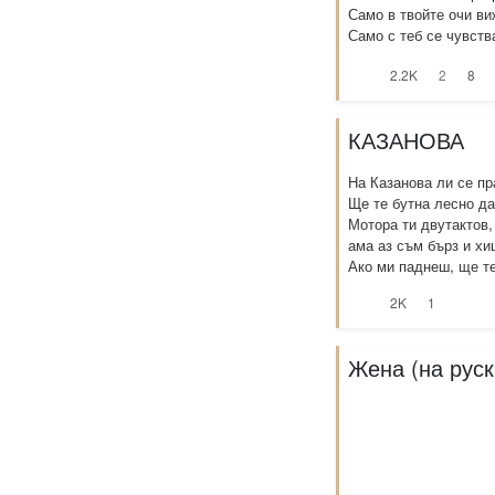
Само в твойте очи в
Само с теб се чувств
2.2K
2
8
КАЗАНОВА
На Казанова ли се п
Ще те бутна лесно д
Мотора ти двутактов,
ама аз съм бърз и х
Ако ми паднеш, ще те
2K
1
Жена (на руск