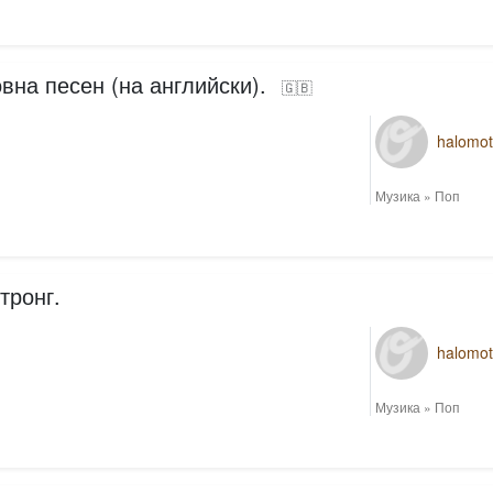
на песен (на английски).
🇬🇧
halomo
Музика
»
Поп
тронг.
halomo
Музика
»
Поп