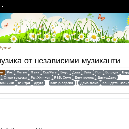
Т
Музика
музика от независими музиканти
ки
Рок
Метъл
Пънк
Ска/Реге
Блус
Джаз
Уейв
Поп
Естрада
Бар
Стари градски
Рап/Хип-хоп
R&B, Соул
Електронна
Диско/Денс
|
|
песнички
Кънтри
Друга
Кавър-версия
Демо запис
Концертен запи