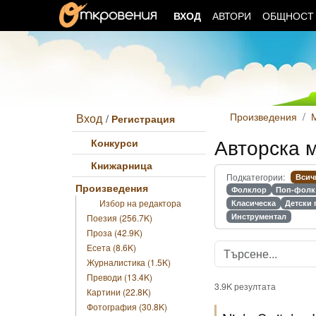
ВХОД
АВТОРИ
ОБЩНОС
Произведения
Вход
/
Регистрация
Авторска 
Конкурси
Книжарница
Подкатегории:
Всич
Произведения
Фолклор
Поп-фолк
Избор на редактора
Класическа
Детски 
Инструментал
Поезия (256.7K)
Проза (42.9K)
Есета (8.6K)
Журналистика (1.5K)
Преводи (13.4K)
3.9K резултата
Картини (22.8K)
Фотография (30.8K)