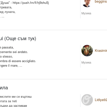
beggins
уша" - https://push.fm/fl/hj9ohu5j
тревата,
ед луната,
Музика
 ...
ui (Още съм тук)
 è passata,
Krasimi
licemente sei andato.
lo stesso,
bra di essere accigliato.
Музика
ngere il mare, ...
ила
мислите ми се въртиш
Lidiya9
тата за теб
ръдки да заспивам