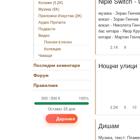
Niple Switch - 
Колажи (5.2K)
Музика (5K)
музика - Зоран Генче
Приложни Изкуства (2K)
вокал - Зоран Генчев
Аудио Прочити
вокал - Николета Ген
Подкасти
бас китара - Явор Кр
Видео
китари - Мартин Генч
Поезия в песен
2.1K
9
Колекции
Чакащи
Нощни улици
Последни коментари
Форум
Правилник
300 / 300 €
100%
2.2K
8
10
Остават 25 дни
Дарения
Дишам
Музика, текст: Плам