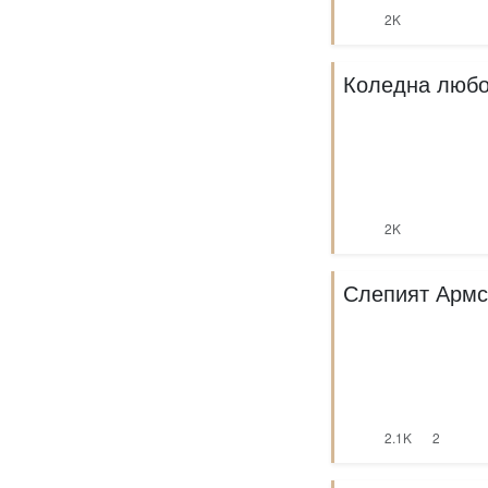
2K
Коледна любов
2K
Слепият Армс
2.1K
2