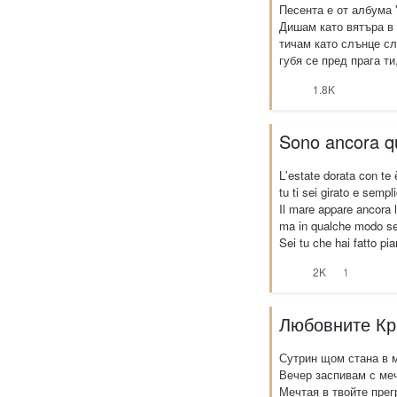
Песента е от албума "Д
Дишам като вятъра в 
тичам като слънце сл
губя се пред прага ти,
1.8K
Sono ancora q
L'estate dorata con te
tu ti sei girato e semp
Il mare appare ancora 
ma in qualche modo sem
Sei tu che hai fatto pia
2K
1
Любовните Кр
Сутрин щом стана в 
Вечер заспивам с меч
Мечтая в твойте прег