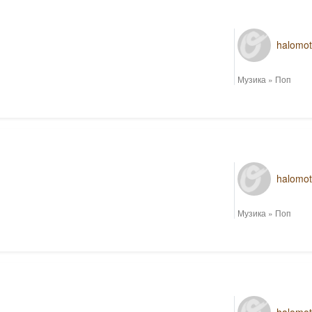
halomo
Музика
»
Поп
halomo
Музика
»
Поп