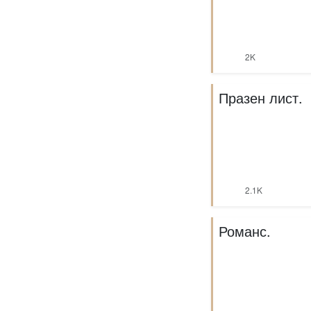
2K
Празен лист.
2.1K
Романс.