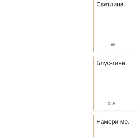
Светлина.
1.8K
Блус-тини.
2.1K
Намери ме.