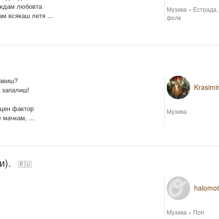
иждам любовта
Музика
»
Естрада
ам всякаш летя ...
фолк
равиш?
Krasimi
а запалиш!
ищен фактор
Музика
 мачкам, ...
и).
🇷🇺
halomo
Музика
»
Поп