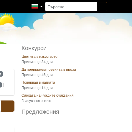
Конкурси
Цветята в изкуството
Прием още 34 дни
Да превърнем поезията в проза
д
Прием още 46 дни
Повярвай в магията
|
с
Прием още 14 дни
Сянката на чуждите очаквания
Гласуването тече
Предложения