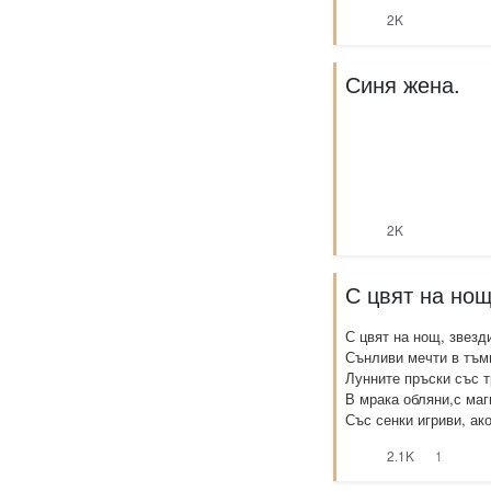
2K
Синя жена.
2K
С цвят на нощ
С цвят на нощ, звезд
Сънливи мечти в тъм
Лунните пръски със т
В мрака обляни,с маг
Със сенки игриви, ако
2.1K
1