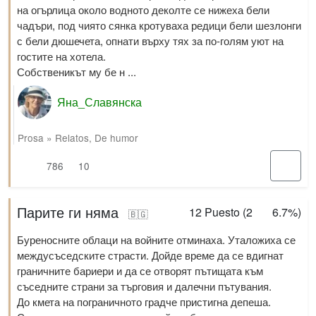
на огърлица около водното деколте се нижеха бели
чадъри, под чиято сянка кротуваха редици бели шезлонги
с бели дюшечета, опнати върху тях за по-голям уют на
гостите на хотела.
Собственикът му бе н ...
Яна_Славянска
Prosa
»
Relatos
,
De humor
786
10
Парите ги няма
12
Puesto (
2
6.7%
)
🇧🇬
Буреносните облаци на войните отминаха. Уталожиха се
междусъседските страсти. Дойде време да се вдигнат
граничните бариери и да се отворят пътищата към
съседните страни за търговия и далечни пътувания.
До кмета на пограничното градче пристигна депеша.