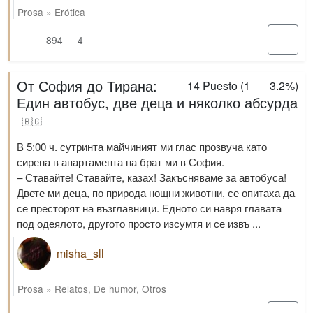
Prosa
»
Erótica
894
4
От София до Тирана:
14
Puesto (
1
3.2%
)
Един автобус, две деца и няколко абсурда
🇧🇬
В 5:00 ч. сутринта майчиният ми глас прозвуча като
сирена в апартамента на брат ми в София.
– Ставайте! Ставайте, казах! Закъсняваме за автобуса!
Двете ми деца, по природа нощни животни, се опитаха да
се престорят на възглавници. Едното си навря главата
под одеялото, другото просто изсумтя и се извъ ...
misha_sll
Prosa
»
Relatos
,
De humor
,
Otros