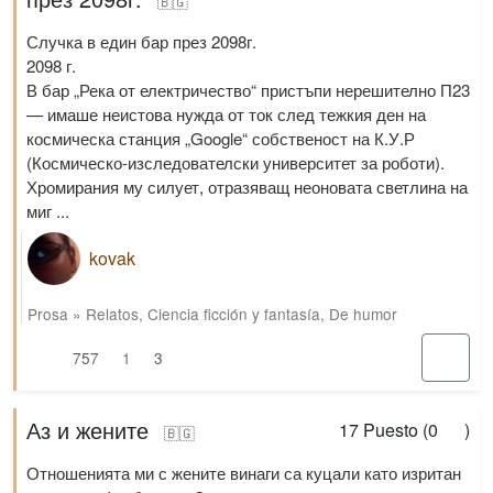
🇧🇬
Случка в един бар през 2098г.
2098 г.
В бар „Река от електричество“ пристъпи нерешително П23
— имаше неистова нужда от ток след тежкия ден на
космическа станция „Google“ собственост на К.У.Р
(Космическо-изследователски университет за роботи).
Хромирания му силует, отразяващ неоновата светлина на
миг ...
kovak
Prosa
»
Relatos
,
Ciencia ficción y fantasía
,
De humor
757
1
3
Аз и жените
17
Puesto (
0
)
🇧🇬
Отношенията ми с жените винаги са куцали като изритан