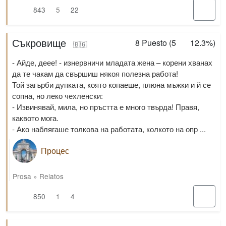
843
5
22
Съкровище
8
Puesto (
5
12.3%
)
🇧🇬
- Айде, деее! - изнервничи младата жена – корени хванах
да те чакам да свършиш някоя полезна работа!
Той загърби дупката, която копаеше, плюна мъжки и й се
сопна, но леко чехленски:
- Извинявай, мила, но пръстта е много твърда! Правя,
каквото мога.
- Ако наблягаше толкова на работата, колкото на опр ...
Процес
Prosa
»
Relatos
850
1
4