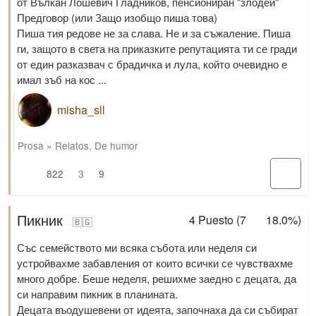
от Вълкан Лошевич Гладников, пенсиониран "злодей"
Предговор (или Защо изобщо пиша това)
Пиша тия редове не за слава. Не и за съжаление. Пиша
ги, защото в света на приказките репутацията ти се гради
от един разказвач с брадичка и лула, който очевидно е
имал зъб на кос ...
misha_sll
Prosa
»
Relatos
,
De humor
822
3
9
Пикник
4
Puesto (
7
18.0%
)
🇧🇬
Със семейството ми всяка събота или неделя си
устройвахме забавления от които всички се чувствахме
много добре. Беше неделя, решихме заедно с децата, да
си направим пикник в планината.
Децата въодушевени от идеята, започнаха да си събират