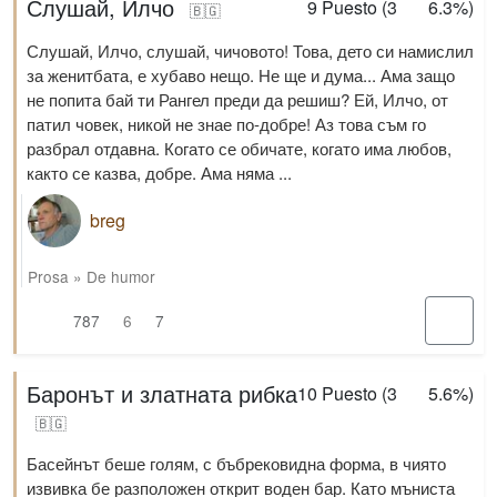
Слушай, Илчо
9
Puesto (
3
6.3%
)
🇧🇬
Слушай, Илчо, слушай, чичовото! Това, дето си намислил
за женитбата, е хубаво нещо. Не ще и дума... Ама защо
не попита бай ти Рангел преди да решиш? Ей, Илчо, от
патил човек, никой не знае по-добре! Аз това съм го
разбрал отдавна. Когато се обичате, когато има любов,
както се казва, добре. Ама няма ...
breg
Prosa
»
De humor
787
6
7
Баронът и златната рибка
10
Puesto (
3
5.6%
)
🇧🇬
Басейнът беше голям, с бъбрековидна форма, в чиято
извивка бе разположен открит воден бар. Като мъниста