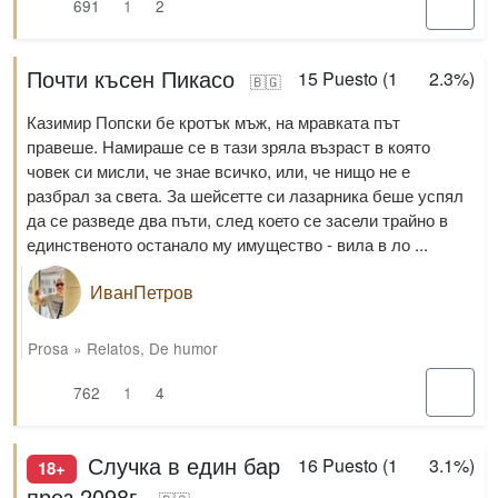
691
1
2
Почти късен Пикасо
15
Puesto (
1
2.3%
)
🇧🇬
Казимир Попски бе кротък мъж, на мравката път
правеше. Намираше се в тази зряла възраст в която
човек си мисли, че знае всичко, или, че нищо не е
разбрал за света. За шейсетте си лазарника беше успял
да се разведе два пъти, след което се засели трайно в
единственото останало му имущество - вила в ло ...
ИванПетров
Prosa
»
Relatos
,
De humor
762
1
4
Случка в един бар
16
Puesto (
1
3.1%
)
18+
през 2098г.