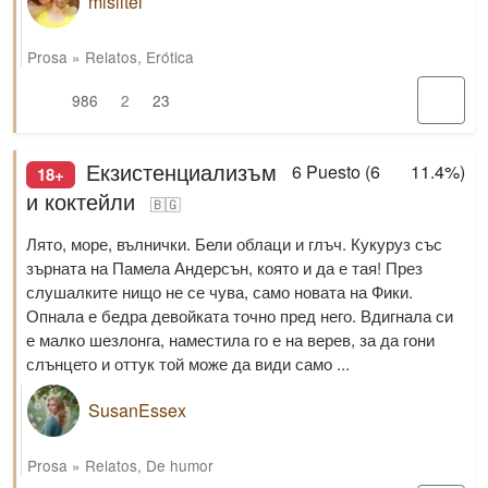
mislitel
Prosa
»
Relatos
,
Erótica
986
2
23
Екзистенциализъм
6
Puesto (
6
11.4%
)
18+
и коктейли
🇧🇬
Лято, море, вълнички. Бели облаци и глъч. Кукуруз със
зърната на Памела Андерсън, която и да е тая! През
слушалките нищо не се чува, само новата на Фики.
Опнала е бедра девойката точно пред него. Вдигнала си
е малко шезлонга, наместила го е на верев, за да гони
слънцето и оттук той може да види само ...
SusanEssex
Prosa
»
Relatos
,
De humor