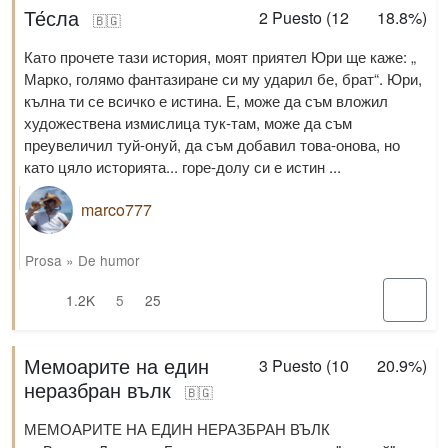
Те́сла
2
Puesto (
12
18.8%
)
🇧🇬
Като прочете тази история, моят приятел Юри ще каже: „
Марко, голямо фантазиране си му ударил бе, брат“. Юри,
кълна ти се всичко е истина. Е, може да съм вложил
художествена измислица тук-там, може да съм
преувеличил туй-онуй, да съм добавил това-онова, но
като цяло историята... горе-долу си е истин ...
marco777
Prosa
»
De humor
1.2K
5
25
Мемоарите на един
3
Puesto (
10
20.9%
)
неразбран вълк
🇧🇬
МЕМОАРИТЕ НА ЕДИН НЕРАЗБРАН ВЪЛК