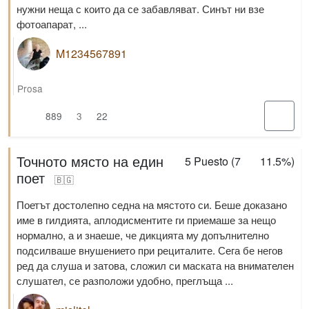
нужни неща с които да се забавляват. Синът ни взе
фотоапарат, ...
M1234567891
Prosa
889
3
22
Точното място на един
5
Puesto (
7
11.5%
)
поет
🇧🇬
Поетът достолепно седна на мястото си. Беше доказано
име в гилдията, аплодисментите ги приемаше за нещо
нормално, а и знаеше, че дикцията му допълнително
подсилваше внушението при рециталите. Сега бе негов
ред да слуша и затова, сложил си маската на внимателен
слушател, се разположи удобно, преглъща ...