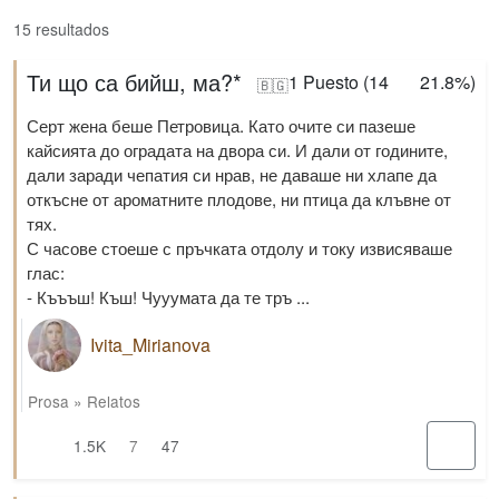
15 resultados
Ти що са бийш, ма?*
1
Puesto (
14
21.8%
)
🇧🇬
Серт жена беше Петровица. Като очите си пазеше
кайсията до оградата на двора си. И дали от годините,
дали заради чепатия си нрав, не даваше ни хлапе да
откъсне от ароматните плодове, ни птица да клъвне от
тях.
С часове стоеше с пръчката отдолу и току извисяваше
глас:
- Къъъш! Къш! Чууумата да те тръ ...
Ivita_Mirianova
Prosa
»
Relatos
1.5K
7
47