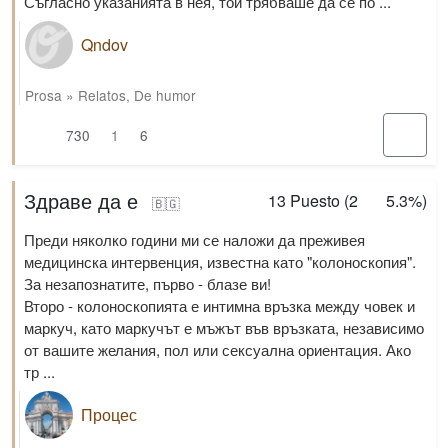
Съгласно указанията в нея, той трябваше да се по ...
Qndov
Prosa
»
Relatos
,
De humor
730
1
6
Здраве да е
13
Puesto (
2
5.3%
)
🇧🇬
Преди няколко години ми се наложи да преживея
медицинска интервенция, известна като "колоноскопия".
За незапознатите, първо - блазе ви!
Второ - колоноскопията е интимна връзка между човек и
маркуч, като маркучът е мъжът във връзката, независимо
от вашите желания, пол или сексуална ориентация. Ако
тр ...
Процес