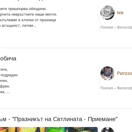
ните пришпорва обяздени.
teis
арчета невръстните наши мечти.
хлътваме в клопки от празници
А всъщност, летим...
Поезия
»
Философ
аобича
тиче,
Patrizzi
, подреден
ичен,
ефрен.
Поезия
»
Философ
а, ...
м - "Празникът на Свтлината - Приемане"