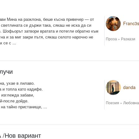
ави Мина на разклона, беше късна привечер — от
Franc3
о светлината се държи така, сякаш не иска да си
р. Шофьорът затвори вратата и потегли обратно към
гна и за миг закри пътя, сякаш селото нарочно не
Проза
»
Разкази
 се с ...
случи
а, ухае в лилаво.
danda
а и топла като кадифе.
 изглежда забави,
ай-после дойде.
Поезия
»
Любовна
 на тайно пристанище, ...
/Нов вариант