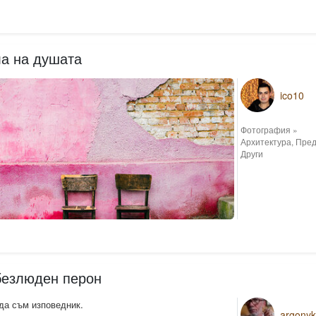
ла на душата
ico10
Фотография
»
Архитектура
,
Пред
Други
безлюден перон
да съм изповедник.
argonyk