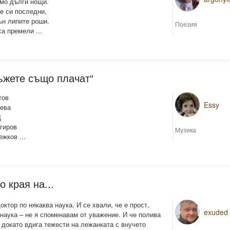
мо дълги нощи.
те си последни,
ън липите роши.
Поезия
а премели ...
жете също плачат“
тов
Essy
лева
Д
гиров
Музика
жков ...
о края на...
ктор по някаква наука. И се хвали, че е прост,
exuded
наука – не я споменавам от уважение. И че полива
 докато вдига тежести на лежанката с внучето