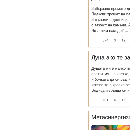
Забързано времето д
Подкови трошат на п
Затънали в делници, 
с тежест на камъни. 
Но летим накъде? ...
574
3
12
Луна ако те з
Душата ми е малко п
светът му – в клетка
и болката да си разл
изпява то в красив р
Водица и зрънца си им
701
6
15
Метасинергизъ