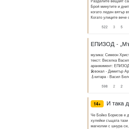
Разделите вещаят са
Броя́ минутите и дни
когато леден вятър в
Когато улиците вече с
522
3
5
ЕПИЗОД - „Мъ
музика: Симеон Хрис
текст: Веселка Васи
аранжимент: ЕПИЗО
🎤вокал - Димитър Ар
🎸китара - Васил Беле
598
2
2
И така д
14+
Че Бойко Борисов е до
хулейки същата тази 
магнолии с шнура си,