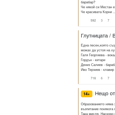
барабар?
Че някой си Местан е
Че красивата Корни ..
592
3
7
Глутницата /
Една песен,която съ
можах да устоя на ху
Галя Георгиева - вока
Гордън - китари
Дениз Салиев - бара
Иво Терзиев - клавир .
716
6
7
Нещо от
14+
Образованието няма 
възпитание понякога 
Така мисля. Наскоро 