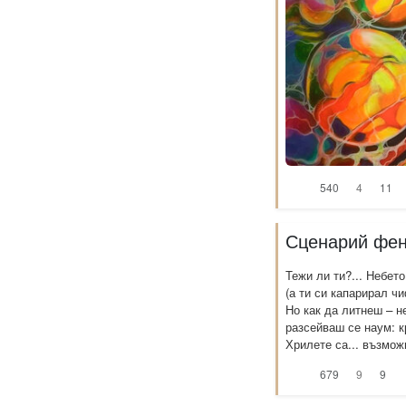
540
4
11
Сценарий фен
Тежи ли ти?... Небето
(а ти си капарирал чи
Но как да литнеш – н
разсейваш се наум: к
Хрилете са... възможн
679
9
9