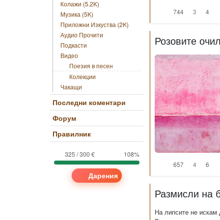
Колажи (5.2K)
744
3
4
Музика (5K)
Приложни Изкуства (2K)
Аудио Прочити
Розовите очи
Подкасти
Видео
Поезия в песен
Колекции
Чакащи
Последни коментари
Форум
Правилник
325 / 300 €
108%
657
4
6
Дарения
Размисли на 
На липсите не искам 