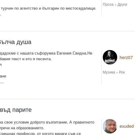
Проза
»
Други
 турчин по агентство и българин по местоседалище.
.
 Вълча душа
здадохме с нашата съфорумка Евгения Свидна.Не
herz07
бавия текст и ето я песента.
л
Музика
»
Рок
бани
..
въд парите
за свое условие доброто възпитание. А правилното
exuded
пречи на образованието.
срещнах професор, от когото винаги съм се