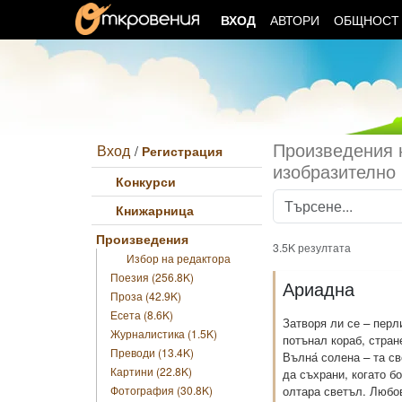
ВХОД
АВТОРИ
ОБЩНОС
Произведения н
Вход
/
Регистрация
изобразително 
Конкурси
Книжарница
Произведения
3.5K резултата
Избор на редактора
Поезия (256.8K)
Ариадна
Проза (42.9K)
Есета (8.6K)
Затворя ли се – перл
Журналистика (1.5K)
потънал кораб, стран
Преводи (13.4K)
Вълна́ солена – та с
Картини (22.8K)
да съхрани, когато б
Фотография (30.8K)
олтара светъл. Любов