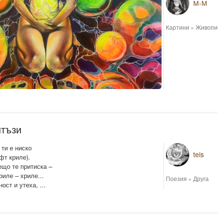
М-М
Картини
»
Живопи
тъзи
 ти е ниско
teis
фт криле).
ещо те притиска –
риле – хриле...
Поезия
»
Друга
ост и утеха, ...