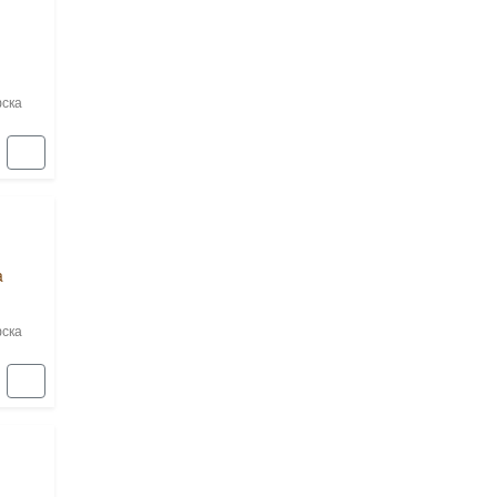
ска
a
ска