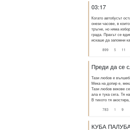
03:17
Когато автобусът ост
онези часове, в коит
тръгне, но няма избо
града. Прахът се вди
искаше да запомни как
899
5
11
Преди да се 
Тази любов е вълшебн
Мека на допир е, мек
Тази любов векове се
ала е тука сега. Тя н
В тихото тя акостира,
783
1
9
КУБА ПАЛУБА 