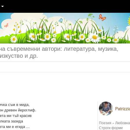
Т
а съвременни автори: литература, музика,
изкуство и др.
ичка съм в мида,
Patrizzi
ен древен йероглиф.
вета ми тъй красив
олката зазида
Поезия
»
Любовна
та ми е егида ...
Строги форми