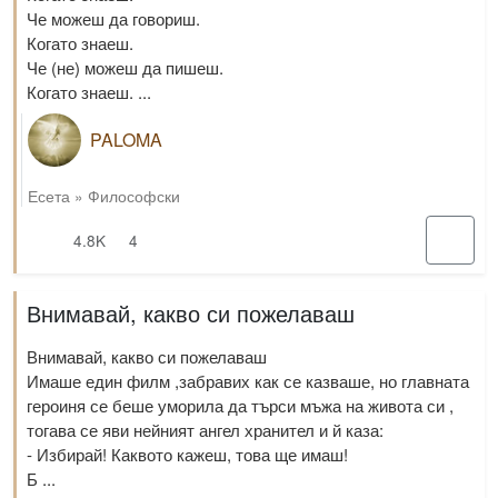
Че можеш да говориш.
Когато знаеш.
Че (не) можеш да пишеш.
Когато знаеш. ...
PALOMA
Есета
»
Философски
4.8K
4
Внимавай, какво си пожелаваш
Внимавай, какво си пожелаваш
Имаше един филм ,забравих как се казваше, но главната
героиня се беше уморила да търси мъжа на живота си ,
тогава се яви нейният ангел хранител и й каза:
- Избирай! Каквото кажеш, това ще имаш!
Б ...