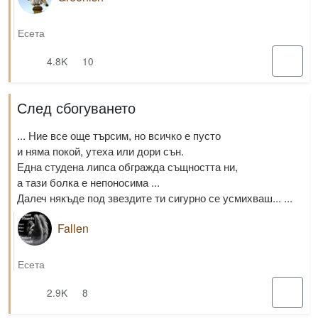
Есета
4.8K
10
След сбогуването
... Ние все още търсим, но всичко е пусто
и няма покой, утеха или дори сън.
Една студена липса обгражда същността ни,
а тази болка е непоносима ...
Далеч някъде под звездите ти сигурно се усмихваш... ...
Fallen
Есета
2.9K
8