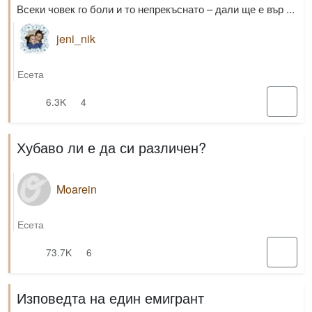
Всеки човек го боли и то непрекъснато – дали ще е вър ...
jeni_nik
Есета
6.3K
4
Хубаво ли е да си различен?
Moarein
Есета
73.7K
6
Изповедта на един емигрант