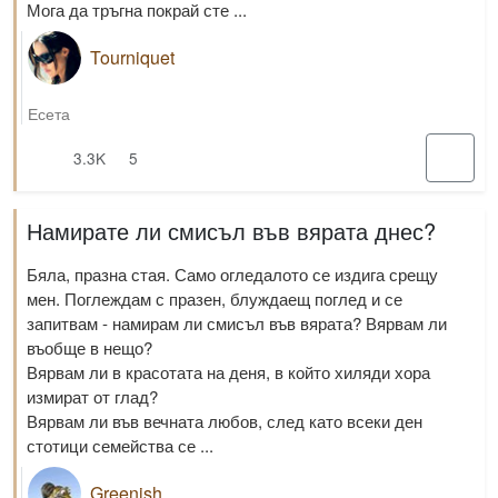
Мога да тръгна покрай сте ...
Tourniquet
Есета
3.3K
5
Намирате ли смисъл във вярата днес?
Бяла, празна стая. Само огледалото се издига срещу
мен. Поглеждам с празен, блуждаещ поглед и се
запитвам - намирам ли смисъл във вярата? Вярвам ли
въобще в нещо?
Вярвам ли в красотата на деня, в който хиляди хора
измират от глад?
Вярвам ли във вечната любов, след като всеки ден
стотици семейства се ...
Greenish