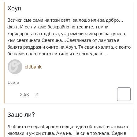
Хоуп
Всички сме сами на този свят, за лошо или за добро…
факт. И се лутаме безкрайно по тесните, тъмни
коридорчета на съдбата, устремени към края на тунела,
към светлината.Светлина…Светлината от лампата в
банята раздразни очите на Хоуп. Тя свали халата, с които
бе наметнала голото си тяло и се погледна в ...
citibank
Есета
2.5K
2
Защо ли?
Любовта е неразбираемо нещо- идва обръща ти стомаха
наопаки и уж си отива. Ама не. Не си е тръгнала. Седи в