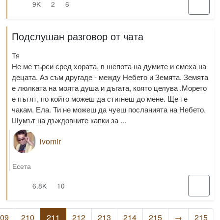
9K
2
6
Подслушан разговор от чата
Тя
Не ме търси сред хората, в шепота на думите и смеха на
децата. Аз съм другаде - между Небето и Земята. Земята
е люлката на моята душа и дъгата, която целува .Морето
е пътят, по който можеш да стигнеш до мене. Ще те
чакам. Ела. Ти не можеш да чуеш посланията на Небето.
Шумът на дъждовните капки за ...
ivomir
Есета
6.8K
10
(current)
09
210
211
212
213
214
215
→
215