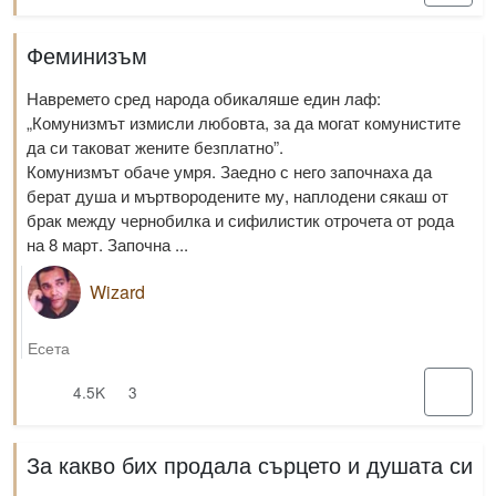
Феминизъм
Навремето сред народа обикаляше един лаф:
„Комунизмът измисли любовта, за да могат комунистите
да си таковат жените безплатно”.
Комунизмът обаче умря. Заедно с него започнаха да
берат душа и мъртвородените му, наплодени сякаш от
брак между чернобилка и сифилистик отрочета от рода
на 8 март. Започна ...
Wizard
Есета
4.5K
3
За какво бих продала сърцето и душата си