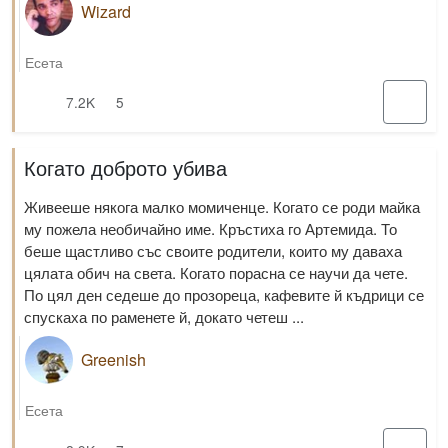
Wizard
Есета
7.2K
5
Когато доброто убива
Живееше някога малко момиченце. Когато се роди майка
му пожела необичайно име. Кръстиха го Артемида. То
беше щастливо със своите родители, които му даваха
цялата обич на света. Когато порасна се научи да чете.
По цял ден седеше до прозореца, кафевите й къдрици се
спускаха по раменете й, докато четеш ...
Greenish
Есета