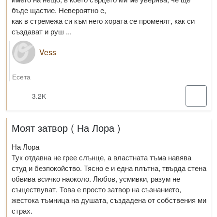
бъде щастие. Невероятно е,
как в стремежа си към него хората се променят, как си
създават и руш ...
Vess
Есета
3.2K
Моят затвор ( На Лора )
На Лора
Тук отдавна не грее слънце, а властната тъма навява
студ и безпокойство. Тясно е и една плътна, твърда стена
обвива всичко наоколо. Любов, усмивки, разум не
съществуват. Това е просто затвор на съзнанието,
жестока тъмница на душата, създадена от собствения ми
страх.