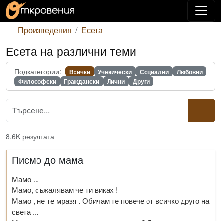
Произведения
Есета
Есета на различни теми
Подкатегории:
Всички
Ученически
Социални
Любовни
Философски
Граждански
Лични
Други
8.6K резултата
Писмо до мама
Мамо ...
Мамо, съжалявам че ти виках !
Мамо , не те мразя . Обичам те повече от всичко друго на
света ...