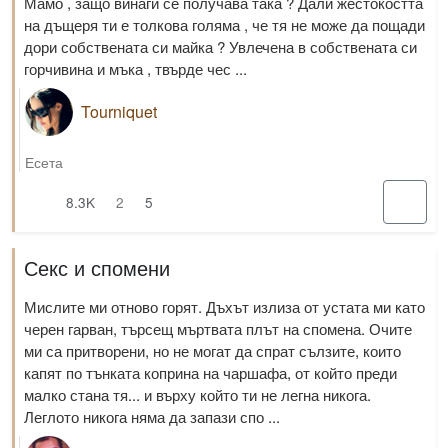
Мамо , защо винаги се получава така ? Дали жестокостта
на дъщеря ти е толкова голяма , че тя не може да пощади
дори собствената си майка ? Увлечена в собствената си
горчивина и мъка , твърде чес ...
Tourniquet
Есета
8.3K
2
5
Секс и спомени
Мислите ми отново горят. Дъхът излиза от устата ми като
черен гарван, търсещ мъртвата плът на спомена. Очите
ми са притворени, но не могат да спрат сълзите, които
капят по тънката коприна на чаршафа, от който преди
малко стана тя... и върху който ти не легна никога.
Леглото никога няма да запази спо ...