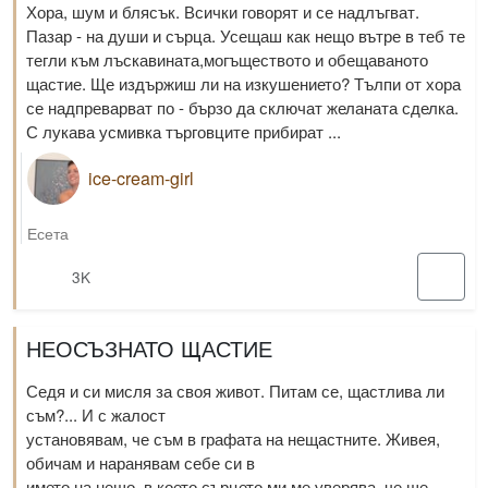
Хора, шум и блясък. Всички говорят и се надлъгват.
Пазар - на души и сърца. Усещаш как нещо вътре в теб те
тегли към лъскавината,могъществото и обещаваното
щастие. Ще издържиш ли на изкушението? Тълпи от хора
се надпреварват по - бързо да сключат желаната сделка.
С лукава усмивка търговците прибират ...
ice-cream-girl
Есета
3K
НЕОСЪЗНАТО ЩАСТИЕ
Седя и си мисля за своя живот. Питам се, щастлива ли
съм?... И с жалост
установявам, че съм в графата на нещастните. Живея,
обичам и наранявам себе си в
името на нещо, в което сърцето ми ме уверява, че ще