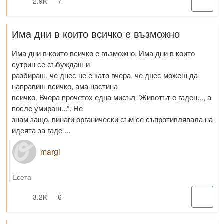
2.9K
7
Има дни в които всичко е възможно
Има дни в които всичко е възможно. Има дни в които
сутрин се събуждаш и
разбираш, че днес не е като вчера, че днес можеш да
направиш всичко, ама настина
всичко. Вчера прочетох една мисъл ”Животът е гаден..., а
после умираш...”. Не
знам защо, винаги органически съм се съпротивлявала на
идеята за гаде ...
margi
Есета
3.2K
6