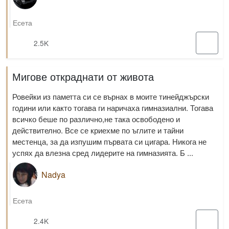
Есета
2.5K
Мигове откраднати от живота
Ровейки из паметта си се върнах в моите тинейджърски
години или както тогава ги наричаха гимназиални. Тогава
всичко беше по различно,не така освободено и
действително. Все се криехме по ъглите и тайни
местенца, за да изпушим първата си цигара. Никога не
успях да влезна сред лидерите на гимназията. Б ...
Nadya
Есета
2.4K