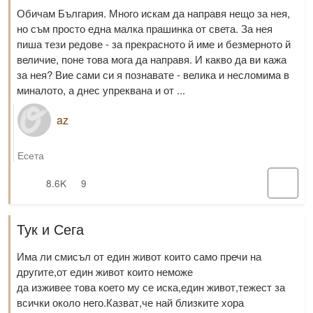
Обичам България. Много искам да направя нещо за нея,
но съм просто една малка прашинка от света. За нея
пиша тези редове - за прекрасното й име и безмерното й
величие, поне това мога да направя. И какво да ви кажа
за нея? Вие сами си я познавате - велика и несломима в
миналото, а днес упреквана и от ...
az
Есета
8.6K
9
Тук и Сега
Има ли смисъл от един живот които само пречи на
другите,от един живот които неможе
да изживее това което му се иска,един живот,тежест за
всички около него.Казват,че най близките хора