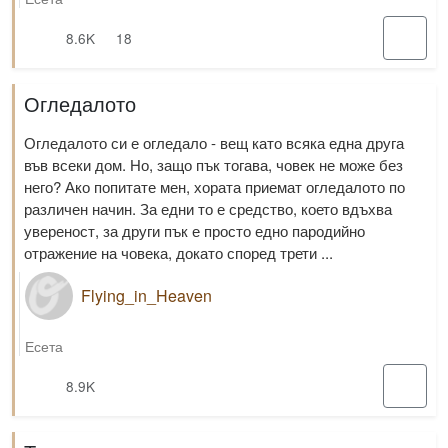
8.6K
18
Огледалото
Огледалото си е огледало - вещ като всяка една друга
във всеки дом. Но, защо пък тогава, човек не може без
него? Ако попитате мен, хората приемат огледалото по
различен начин. За едни то е средство, което вдъхва
увереност, за други пък е просто едно пародийно
отражение на човека, докато според трети ...
Flying_in_Heaven
Есета
8.9K