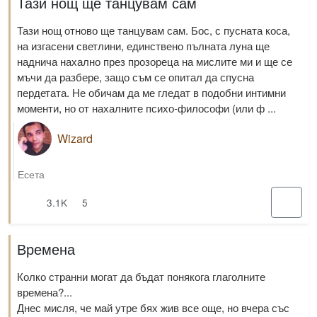
Тази нощ ще танцувам сам
Тази нощ отново ще танцувам сам. Бос, с пусната коса,
на изгасени светлини, единствено пълната луна ще
наднича нахално през прозореца на мислите ми и ще се
мъчи да разбере, защо съм се опитал да спусна
пердетата. Не обичам да ме гледат в подобни интимни
моменти, но от нахалните психо-философи (или ф ...
Wizard
Есета
3.1K
5
Времена
Колко странни могат да бъдат понякога глаголните
времена?...
Днес мисля, че май утре бях жив все още, но вчера със