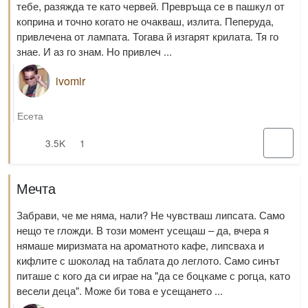
тебе, разяжда те като червей. Превръща се в пашкул от
коприна и точно когато не очакваш, излита. Пеперуда,
привлечена от лампата. Тогава й изгарят крилата. Тя го
знае. И аз го знам. Но привлеч ...
ivomir
Есета
3.5K
1
Мечта
Забрави, че ме няма, нали? Не чувстваш липсата. Само
нещо те гложди. В този момент усещаш – да, вчера я
нямаше миризмата на ароматното кафе, липсваха и
кифлите с шоколад на таблата до леглото. Само синът
питаше с кого да си играе на "да се боцкаме с рогца, като
весели деца". Може би това е усещането ...