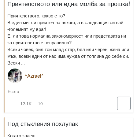
Приятелството или една молба за прошка!
Приятелството, какво е то?
В един миг си приятел на някого, а в следващия си най
-големият му враг!
Е, ли това нормална закономерност или представата ни
за приятелство е неправилна?
Всеки човек, бил той млад стар, бял или черен, жена или
мъж, всеки един от нас има нужда от топлина до себе си.
Всеки ...
^Azrael^
Есета
12.1K
10
Под стъкления похлупак
Когато знаеш.