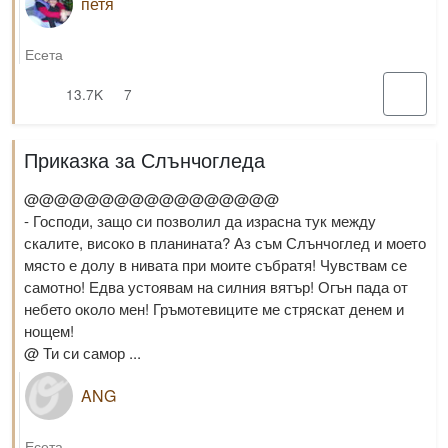
петя
Есета
13.7K
7
Приказка за Слънчогледа
@@@@@@@@@@@@@@@@@
- Господи, защо си позволил да израсна тук между
скалите, високо в планината? Аз съм Слънчоглед и моето
място е долу в нивата при моите събратя! Чувствам се
самотно! Едва устоявам на силния вятър! Огън пада от
небето около мен! Гръмотевиците ме стряскат денем и
нощем!
@ Ти си самор ...
ANG
Есета