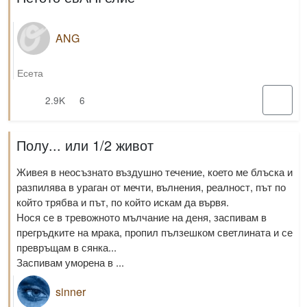
ANG
Есета
2.9K
6
Полу... или 1/2 живот
Живея в неосъзнато въздушно течение, което ме блъска и
разпилява в ураган от мечти, вълнения, реалност, път по
който трябва и път, по който искам да вървя.
Нося се в тревожното мълчание на деня, заспивам в
прегръдките на мрака, пропил пълзешком светлината и се
превръщам в сянка...
Заспивам уморена в ...
sinner