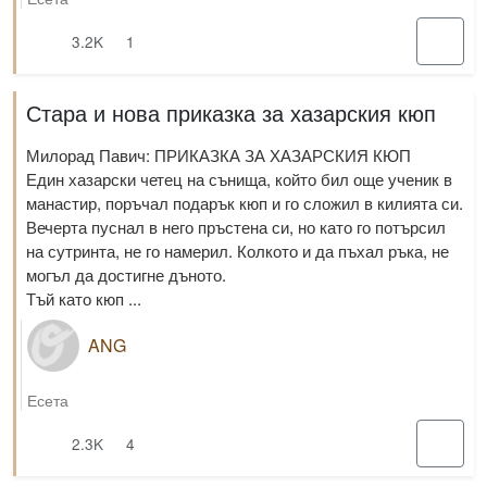
3.2K
1
Стара и нова приказка за хазарския кюп
Милорад Павич: ПРИКАЗКА ЗА ХАЗАРСКИЯ КЮП
Един хазарски четец на сънища, който бил още ученик в
манастир, поръчал подарък кюп и го сложил в килията си.
Вечерта пуснал в него пръстена си, но като го потърсил
на сутринта, не го намерил. Колкото и да пъхал ръка, не
могъл да достигне дъното.
Тъй като кюп ...
ANG
Есета
2.3K
4