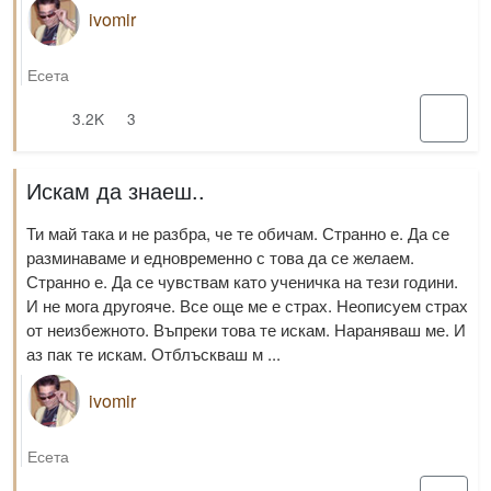
ivomir
Есета
3.2K
3
Искам да знаеш..
Ти май така и не разбра, че те обичам. Странно е. Да се
разминаваме и едновременно с това да се желаем.
Странно е. Да се чувствам като ученичка на тези години.
И не мога другояче. Все още ме е страх. Неописуем страх
от неизбежното. Въпреки това те искам. Нараняваш ме. И
аз пак те искам. Отблъскваш м ...
ivomir
Есета