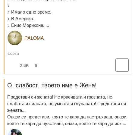
>
> Имало едно време.
> В Америка.
> Енио Мориконе. ...
PALOMA
Есета
2.8K
9
О, слабост, твоето име е Жена!
Представи си жената! Не красивата и грозната, не
слабата и силната, не умната и глупавата! Представи си
жената...
Онази си представи, която те кара да настръхваш, онази,
която те кара да чувстваш, онази, която те кара да иск ...