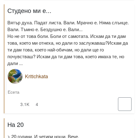
Студено ми е...
Вятър духа. Падат листа. Вали. Мрачно е. Няма слънце.
Вали. Тъмно е. Бездушно е. Вали...
Но не от това боли. Боли от самотата. Искам да ти дам
това, което ми отнеха, но дали го заслужаваш?Искам да
ти дам това, което най-обичам, но дали ще го
почувстваш? Искам да ти дам това, което имаха те, но
дали ...
Kritichkata
Есета
3.1K
4
На 20
> 20 години. И четири нощи. Вече.