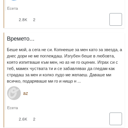
Есета
2.8K
2
Времето...
Беше мой, а сега не си. Копнееше за мен като за звезда, а
днес дори не ме поглеждаш. Изгубен беше в любовта,
която изпитваше към мен, но аз не го оцених. Играх си с
теб, мамех чуствата ти и се забавлявах да гледам как
страдаш за мен и колко лудо ме желаеш. Даваше ми
всичко, подаряваше ми го и нищо н ...
az
Есета
2.6K
2