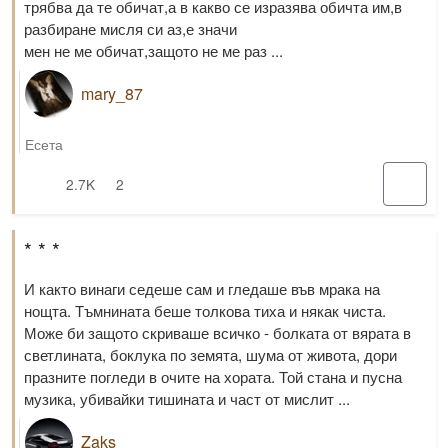
трябва да те обичат,а в какво се изразява обичта им,в
разбиране мисля си аз,е значи
мен не ме обичат,защото не ме раз ...
mary_87
Есета
2.7K
2
* * *
И както винаги седеше сам и гледаше във мрака на
нощта. Тъмнината беше толкова тиха и някак чиста.
Може би защото скриваше всичко - болката от вярата в
светлината, боклука по земята, шума от живота, дори
празните погледи в очите на хората. Той стана и пусна
музика, убивайки тишината и част от мислит ...
Zaks