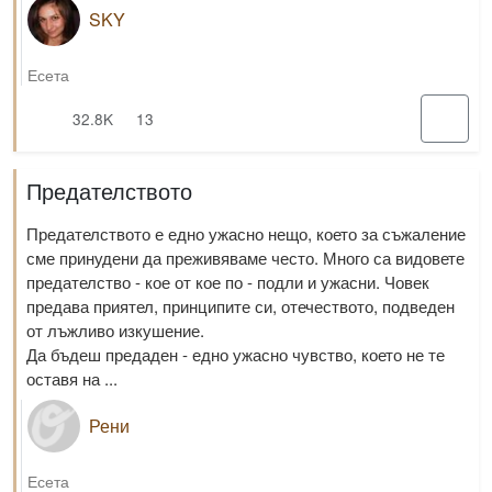
SKY
Есета
32.8K
13
Предателството
Предателството е едно ужасно нещо, което за съжаление
сме принудени да преживяваме често. Много са видовете
предателство - кое от кое по - подли и ужасни. Човек
предава приятел, принципите си, отечеството, подведен
от лъжливо изкушение.
Да бъдеш предаден - едно ужасно чувство, което не те
оставя на ...
Рени
Есета