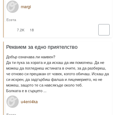
margi
Есета
7.2K
18
Реквием за едно приятелство
Добър означава ли наивен?
Да ти пука за хората и да искаш да им помогнеш. Да не
можеш да погледнеш истината в очите, за да разбереш,
че отново си прецакан от човек, когото обичаш. Искаш да
си искрен, да задгърбиш фалша и лицемерието, но не
можеш, защото те са навсякъде около теб.
Болката е в сърцето ...
u4eni4ka
Есета