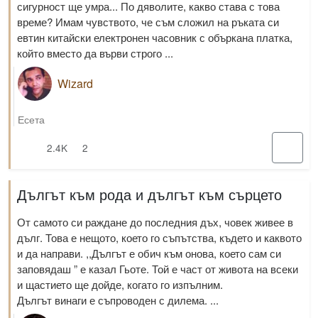
сигурност ще умра... По дяволите, какво става с това
време? Имам чувството, че съм сложил на ръката си
евтин китайски електронен часовник с объркана платка,
който вместо да върви строго ...
Wizard
Есета
2.4K
2
Дългът към рода и дългът към сърцето
От самото си раждане до последния дъх, човек живее в
дълг. Това е нещото, което го съпътства, където и каквото
и да направи. ,,Дългът е обич към онова, което сам си
заповядаш ” е казал Гьоте. Той е част от живота на всеки
и щастието ще дойде, когато го изпълним.
Дългът винаги е съпроводен с дилема. ...