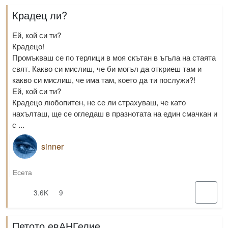
Крадец ли?
Ей, кой си ти?
Крадецо!
Промъкваш се по терлици в моя скътан в ъгъла на стаята
свят. Какво си мислиш, че би могъл да откриеш там и
какво си мислиш, че има там, което да ти послужи?!
Ей, кой си ти?
Крадецо любопитен, не се ли страхуваш, че като
нахълташ, ще се огледаш в празнотата на един смачкан и
с ...
sinner
Есета
3.6K
9
Петото евАНГелие