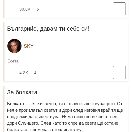
30.8K
5
Българийо, давам ти себе си!
SKY
Есета
4.2K
4
За болката
Болката … Тя е извечна, тя е първосъществуващото. От
нея е произлязъл светът и дори след неговия край тя ще
продължи да съществува. Няма нищо по-вечно от нея,
дори Слънцето. След като то спре да свети ще остане
болката от спомена за топлината му.