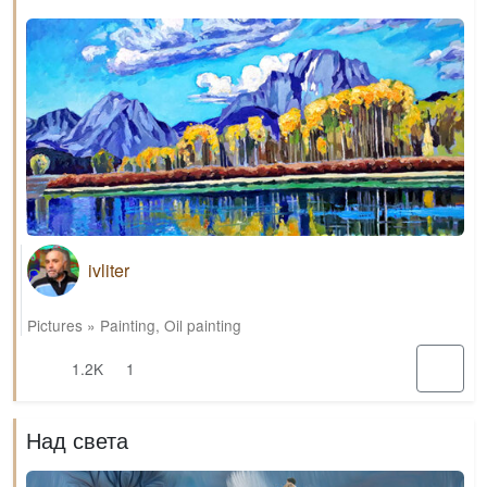
ivliter
Pictures
»
Painting
,
Oil painting
1.2K
1
Над света