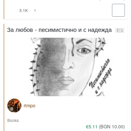
3.1K
1
За любов - песимистично и с надежда
🇧🇬
rimpo
Books
€5.11
(BGN 10.00)