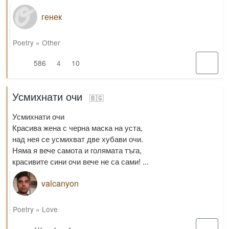
генек
Poetry
»
Other
586
4
10
Усмихнати очи
🇧🇬
Усмихнати очи
Красива жена с черна маска на уста,
над нея се усмихват две хубави очи.
Няма я вече самота и голямата тъга,
красивите сини очи вече не са сами! ...
valcanyon
Poetry
»
Love