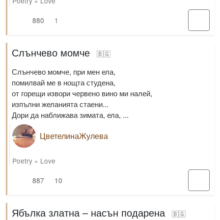
Poetry
»
Love
880
1
Слънчево момче
🇧🇬
Слънчево момче, при мен ела,
помилвай ме в нощта студена,
от горещи извори червено вино ми налей,
изпълни желанията стаени...
Дори да наближава зимата, ела, ...
ЦветелинаЖулева
Poetry
»
Love
887
10
Ябълка златна – насън подарена
🇧🇬