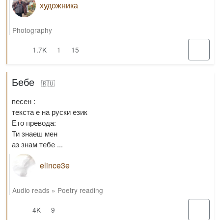
художника
Photography
1.7K
1
15
Бебе
🇷🇺
песен :
текста е на руски език
Ето превода:
Ти знаеш мен
аз знам тебе ...
elince3e
Audio reads
»
Poetry reading
4K
9