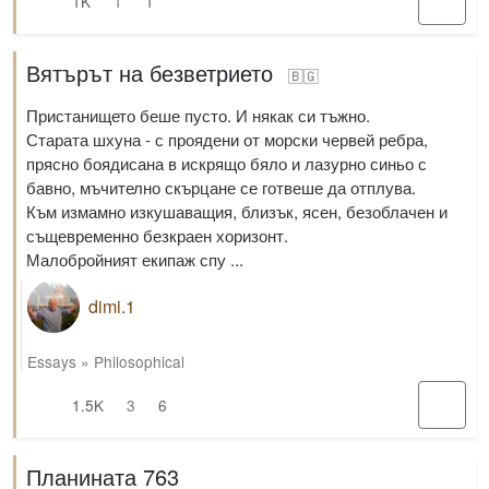
1K
1
1
Вятърът на безветрието
🇧🇬
Пристанището беше пусто. И някак си тъжно.
Старата шхуна - с проядени от морски червей ребра,
прясно боядисана в искрящо бяло и лазурно синьо с
бавно, мъчително скърцане се готвеше да отплува.
Към измамно изкушаващия, близък, ясен, безоблачен и
същевременно безкраен хоризонт.
Малобройният екипаж спу ...
dimi.1
Essays
»
Philosophical
1.5K
3
6
Планината 763