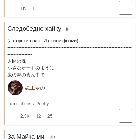
1K
1
Следобедно хайку
🌐
(авторски текст: Източни форми)
--------------------------------------------------------------------------------
----------------
人間の魂
小さなボートのように
嵐の海の真ん中で . ...
織工夢の
Translations
»
Poetry
2.9K
12
25
За Майка ми
🇧🇬