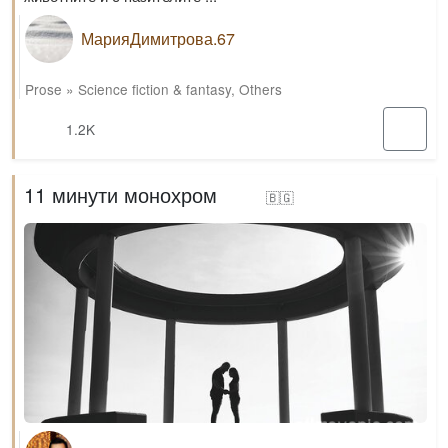
МарияДимитрова.67
Prose
»
Science fiction & fantasy
,
Others
1.2K
11 минути монохром
🇧🇬