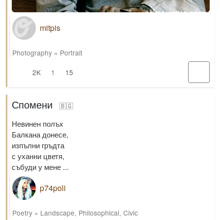
mitpis
Photography
»
Portrait
2K
1
15
Спомени
🇧🇬
Невинен полъх
Балкана донесе,
изпълни гръдта
с уханни цветя,
събуди у мене ...
p74poli
Poetry
»
Landscape
,
Philosophical
,
Civic