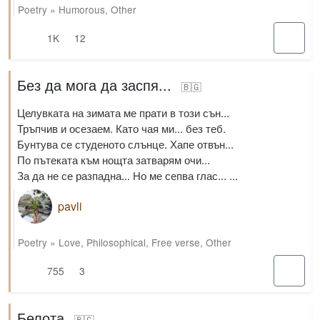
Poetry
»
Humorous
,
Other
1K
12
Без да мога да заспя...
🇧🇬
Целувката на зимата ме прати в този сън...
Тръпчив и осезаем. Като чая ми... без теб.
Бунтува се студеното слънце. Хапе отвън...
По пътеката към нощта затварям очи...
За да не се разпадна... Но ме сепва глас... ...
pavli
Poetry
»
Love
,
Philosophical
,
Free verse
,
Other
755
3
Белота
🇧🇬