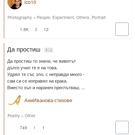
ico10
Photography
»
People
,
Experiment
,
Others
,
Portrait
1.8K
2
12
Да простиш
🇧🇬
Да простиш то значи, че животът
дълго учил те е на това.
Удрял те със зло, с неправди много -
сам си се изправял на крака.
Вместо зъл и наранен преглътваш, ...
АниИванова-стихове
Poetry
»
Other
749
1
1