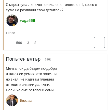
Съществува ли нечетно число по-голямо от 1, което е
сума на различни свои делители?
vega666
Prose
590
3
2
Попътен вятър
🇧🇬
Мечтая си да бъдем по-добри
и някак си усмихнато човечни,
но зная, че издигам планини
от моите илюзии далечни.
Боли, че сме оставени сами, ...
thedac