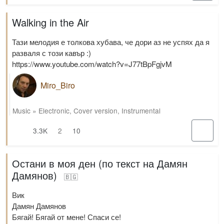
Walking in the Air
Тази мелодия е толкова хубава, че дори аз не успях да я
разваля с този кавър :)
https://www.youtube.com/watch?v=J77tBpFgjvM
Miro_Biro
Music
»
Electronic
,
Cover version
,
Instrumental
3.3K
2
10
Остани в моя ден (по текст на Дамян
Дамянов)
🇧🇬
Вик
Дамян Дамянов
Бягай! Бягай от мене! Спаси се!