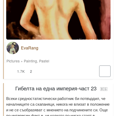
EvaRang
Pictures
»
Painting
,
Pastel
1.7K
2
Гибелта на една империя-част 23
🇧🇬
Всеки средностатистически работник би потвърдил, че
началниците са скапаняци, никога не влизат в положение
и не се съобразяват с мнението на подчинените си. Още
по-интересен факт е, че колкото по-ниско стоят в