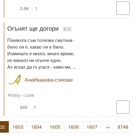
2.6K
1
Огънят ще догори
🇧🇬
Понякога съм толкова смутена -
било ли е, какво ли е било.
Изминало е много, много време,
но викало ни огънче едно.
Аз исках да го угася - кажи ми, ...
АниИванова-стихове
Poetry
»
Love
503
1
(current)
02
1603
1604
1605
1606
1607
→
9748