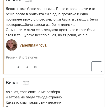
Денят тъкмо беше започнал... Беше отворила очи и го
беше поела в обятията си с една прозявка и едно
протягане върху бялото легло,...в бялата стая,... с бели
прозорци,...бели завеси и... бели килими...
Слънчевите лъчи се оглеждаха щастливо в тази бяла
стая и танцуваха весело в нея, но тя реши, че е в ...
ValentinaMitova
Prose
»
Short stories
640
4
10
Вирле
🇧🇬
Аз зная, този свят не ме разбира
и затова ме гледа твърде странно.
Какъвто съм, такъв съм - веселяк.