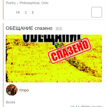
Poetry
»
Philosophical
,
Civic
1K
2
3
ОБEЩАНИЕ спазено
🇧🇬
rimpo
Books