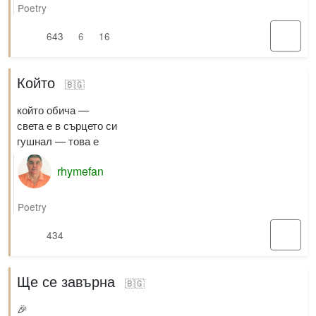
Poetry
643
6
16
Който
🇧🇬
който обича —
света е в сърцето си
гушнал — това е
rhymefan
Poetry
434
Ще се завърна
🇧🇬
🎉