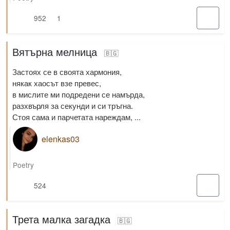
952
1
Вятърна мелница
🇧🇬
Застоях се в своята хармония,
някак хаосът взе превес,
в мислите ми подредени се намърда,
разхвърля за секунди и си тръгна.
Стоя сама и парчетата нареждам, ...
elenkas03
Poetry
524
Трета малка загадка
🇧🇬