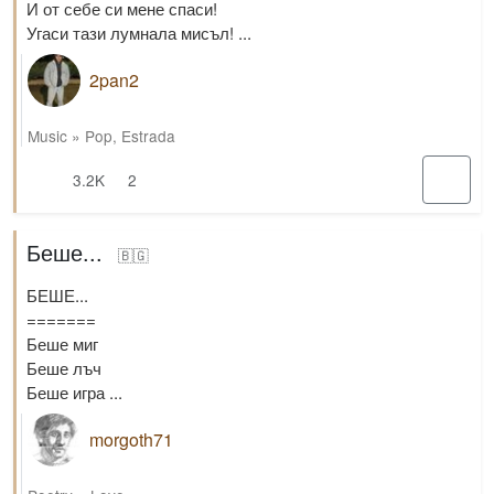
И от себе си мене спаси!
Угаси тази лумнала мисъл! ...
2pan2
Music
»
Pop
,
Estrada
3.2K
2
Беше...
🇧🇬
БЕШЕ...
=======
Беше миг
Беше лъч
Беше игра ...
morgoth71