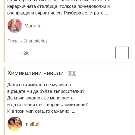
йерархичната стълбица, толкова по-недоволни и
онеправдани вярват че са. Разбира се, страте ...
Marialla
Prose
»
Short stories
1.2K
Химикалени неволи
🇧🇬
Дали на химикала не му писна
в ръцете ми да бълва въпросителни?
Да мъчи заедно със мене листа
и да го пълни със творби съмнителни?
И в този миг, сега, го съжалих, ...
mislitel