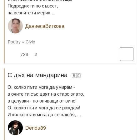
Подредих ги по съвест,
на везните ги мерих ...
ДаниелаВиткова
Poetry
»
Civic
728
2
С дъх на мандарина
🇧🇬
О, колко пъти мога да умирам -
в очите ти със цвят на старо злато,
в целувки - по-опиващи от вино!
О, колко пъти мога да се раждам!
И колко пъти мога да се влюбя, ...
Dendu89