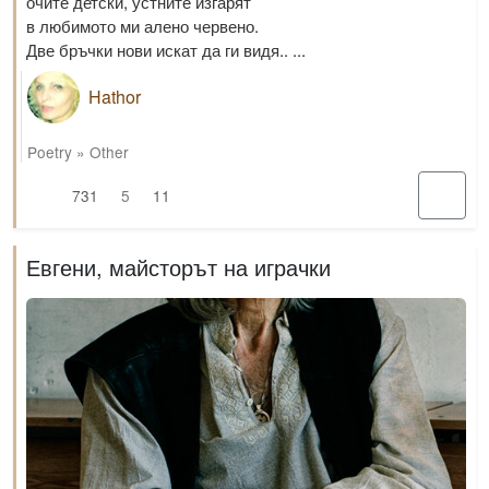
очите детски, устните изгарят
в любимото ми алено червено.
Две бръчки нови искат да ги видя.. ...
Hathor
Poetry
»
Other
731
5
11
Евгени, майсторът на играчки