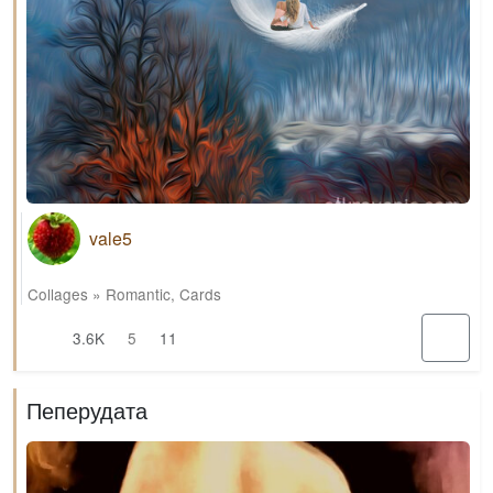
vale5
Collages
»
Romantic
,
Cards
3.6K
5
11
Пеперудата