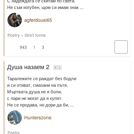
С надеждата се скитам по света.
Не съм изгубен, щом си имам знак ...
agferdousi65
Poetry
»
Strict forms
943
1
3
Душа назаем 2
🇧🇬
Таралежите се раждат без бодли
и си отиват, смазани на пътя.
Мъртвата душа не я боли,
с пари не могат да я купят.
Не се продава, но дори да би, ...
Hunterszone
Poetry