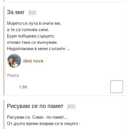
За миг
🇧🇬
Морето се лута в очите ми,
а те са толкова сини.
Буря побърква сърцето,
отново така се вълнувам.
Недоплакани в мене сълзите ...
desi nova
Poetry
1.8K
Рисувам се по памет
🇧🇬
Рисувам се. Сама - по памет...
От дълго време взирам се в лицето -