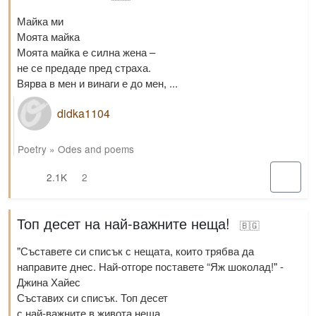
Майка ми
Моята майка
Моята майка е силна жена –
не се предаде пред страха.
Вярва в мен и винаги е до мен, ...
didka1104
Poetry
»
Odes and poems
2.1K
2
Топ десет на най-важните неща!
🇧🇬
"Съставете си списък с нещата, които трябва да
направите днес. Най-отгоре поставете “Яж шоколад!" -
Джина Хайес
Съставих си списък. Топ десет
с най-важните в живота неща.