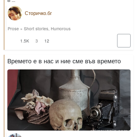
Сторичко.бг
Prose
»
Short stories
,
Humorous
1.5K
3
12
Времето е в нас и ние сме във времето