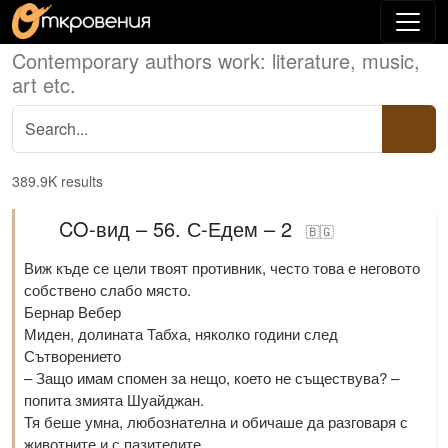
Contemporary authors work: literature, music,
art etc.
389.9K results
CO-вид – 56. С-Едем – 2
🇧🇬
Виж къде се цели твоят противник, често това е неговото
собствено слабо място.
Бернар Вебер
Миден, долината Табха, няколко години след
Сътворението
– Защо имам спомен за нещо, което не съществува? –
попита змията Шуайджан.
Тя беше умна, любознателна и обичаше да разговаря с
животните и с пазителите ...