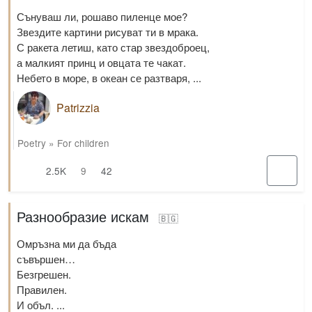
Сънуваш ли, рошаво пиленце мое?
Звездите картини рисуват ти в мрака.
С ракета летиш, като стар звездоброец,
а малкият принц и овцата те чакат.
Небето в море, в океан се разтваря, ...
Patrizzia
Poetry
»
For children
2.5K
9
42
Разнообразие искам
🇧🇬
Омръзна ми да бъда
съвършен…
Безгрешен.
Правилен.
И объл. ...